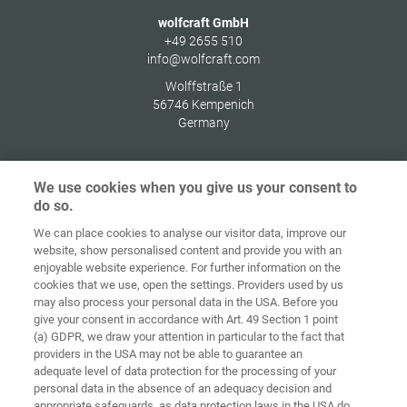
wolfcraft GmbH
+49 2655 510
info@wolfcraft.com
Wolffstraße 1
56746
Kempenich
Germany
We use cookies when you give us your consent to
do so.
Ochrana
osobných
We can place cookies to analyse our visitor data, improve our
Domov
Kontakt
Tiráž
údajov
website, show personalised content and provide you with an
enjoyable website experience. For further information on the
Smernice pre
cookies that we use, open the settings. Providers used by us
VOP
súbory cookie
Prihlásiť
may also process your personal data in the USA. Before you
give your consent in accordance with Art. 49 Section 1 point
Accessibility
(a) GDPR, we draw your attention in particular to the fact that
Statement
providers in the USA may not be able to guarantee an
adequate level of data protection for the processing of your
Nastavenia súborov cookie
personal data in the absence of an adequacy decision and
appropriate safeguards, as data protection laws in the USA do