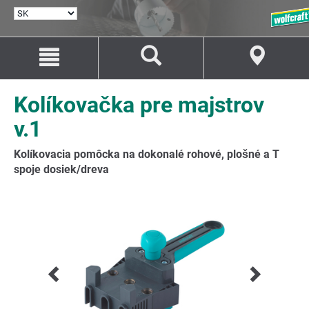
VYBRAŤ
JAZYK
Prejsť
Prejsť
na
na
Obsah
Navigáciu
Kolíkovačka pre majstrov
v.1
Kolíkovacia pomôcka na dokonalé rohové, plošné a T
spoje dosiek/dreva