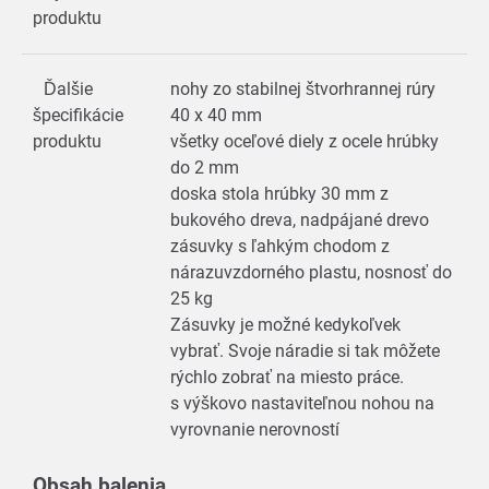
produktu
Ďalšie
nohy zo stabilnej štvorhrannej rúry
špecifikácie
40 x 40 mm
produktu
všetky oceľové diely z ocele hrúbky
do 2 mm
doska stola hrúbky 30 mm z
bukového dreva, nadpájané drevo
zásuvky s ľahkým chodom z
nárazuvzdorného plastu, nosnosť do
25 kg
Zásuvky je možné kedykoľvek
vybrať. Svoje náradie si tak môžete
rýchlo zobrať na miesto práce.
s výškovo nastaviteľnou nohou na
vyrovnanie nerovností
Obsah balenia