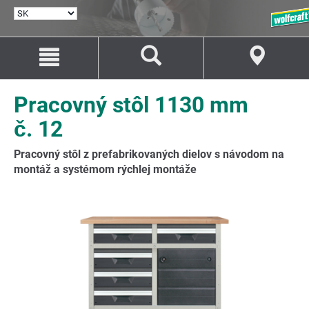
VYBRAŤ
JAZYK
Prejsť
Prejsť
na
na
Obsah
Navigáciu
Pracovný stôl 1130 mm
č. 12
Pracovný stôl z prefabrikovaných dielov s návodom na
montáž a systémom rýchlej montáže