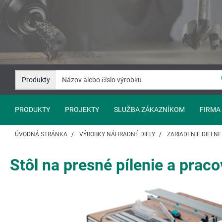
Prejsť
Prejsť
na
na
Obsah
Navigáciu
Produkty
PRODUKTY
PROJEKTY
SLUŽBA ZÁKAZNÍKOM
FIRMA
ÚVODNÁ STRÁNKA
VÝROBKY NÁHRADNÉ DIELY
ZARIADENIE DIELNE
Stôl na presné pílenie a pra