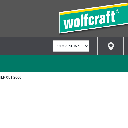
VYBRAŤ
JAZYK
TER CUT 2000