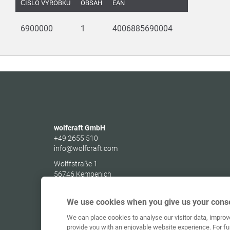
ČÍSLO VÝROBKU
OBSAH
EAN
6900000
1
4006885690004
wolfcraft GmbH
+49 2655 510
info@wolfcraft.com
Wolffstraße 1
56746
Kempenich
Germany
We use cookies when you give us your conse
We can place cookies to analyse our visitor data, impro
provide you with an enjoyable website experience. For fu