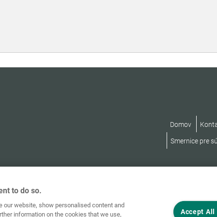
Domov
Kont
Smernice pre s
nt to do so.
ve our website, show personalised content and
Accept All
rther information on the cookies that we use,