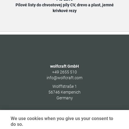
Pílové listy do chvostovej píly CV, drevo a plast, jemné
Pílo
krivkové rezy
wolfcraft GmbH
+49 2655 510
info@wolfcraft.com
Wolffstraße 1
56746
Kempenich
Germany
We use cookies when you give us your consent to
do so.
Ochrana