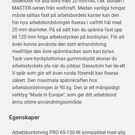
tillbehöret för alla bord med 20 mm-hål, t.ex. borden i
MASTER-serien från wolfcraft. Medan vanliga tvingar
måste sättas fast på arbetsbordets kanter kan den
här nya arbetsbordstvingen fixeras i valfritt hål med
20 mm diameter. På så sätt kan du spänna fast upp
till 120 mm höga arbetsstycken på bordsytan. För att
även kunna använda den som enhandstving
medföljer den övre spännbacken som kan bytas.
Tack vare tryckplattornas gummiskydd skonar du
arbetsstyckets yta när du jobbar. Dessutom har de ett
V-spår som gör att även runda föremål kan fixeras
säkert. Den maximala spännkraften hos
arbetsbordstvingen är 90 kg. Den är ett mångsidigt
verktyg "Made in Europe", som ger ditt arbetsbord
ännu större användningsområde.
Egenskaper
Arbetsbordstving PRO 65-150-W, kompatibel med alla