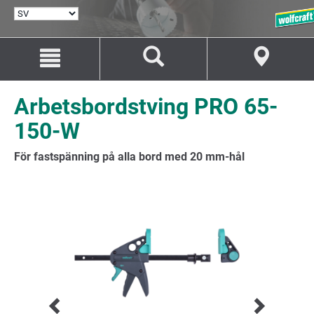
VÄLJ
SPRÅK
Hoppa
Hoppa
till
till
innehåll
navigation
Arbetsbordstving PRO 65-
150-W
För fastspänning på alla bord med 20 mm-hål