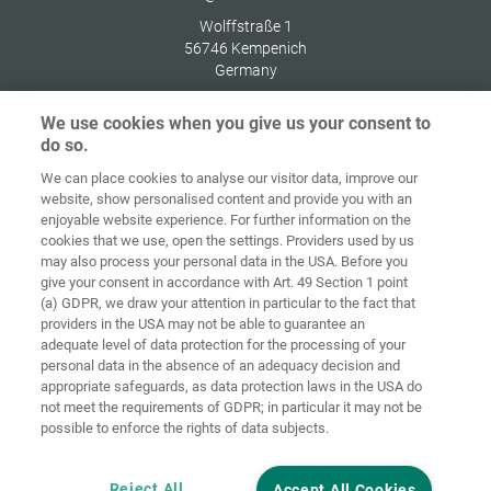
Wolffstraße 1
56746
Kempenich
Germany
We use cookies when you give us your consent to
do so.
We can place cookies to analyse our visitor data, improve our
Home
Kontakt
Impressum
Dataskydd
website, show personalised content and provide you with an
enjoyable website experience. For further information on the
Allmänna
Riktlinjer för
cookies that we use, open the settings. Providers used by us
försäljningsvillkor
cookies
Inloggning
may also process your personal data in the USA. Before you
give your consent in accordance with Art. 49 Section 1 point
Accessibility
(a) GDPR, we draw your attention in particular to the fact that
Statement
providers in the USA may not be able to guarantee an
adequate level of data protection for the processing of your
Inställningar för cookies
personal data in the absence of an adequacy decision and
appropriate safeguards, as data protection laws in the USA do
not meet the requirements of GDPR; in particular it may not be
possible to enforce the rights of data subjects.
Reject All
Accept All Cookies