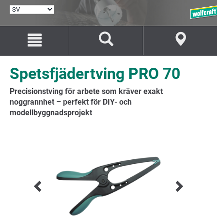
VÄLJ
SPRÅK
Hoppa
Hoppa
till
till
innehåll
navigation
Spetsfjädertving PRO 70
Precisionstving för arbete som kräver exakt
noggrannhet – perfekt för DIY- och
modellbyggnadsprojekt