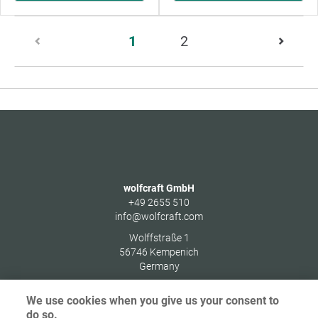
Sida
1
2
1
av
2
wolfcraft GmbH
+49 2655 510
info@wolfcraft.com
Wolffstraße 1
56746
Kempenich
Germany
We use cookies when you give us your consent to
do so.