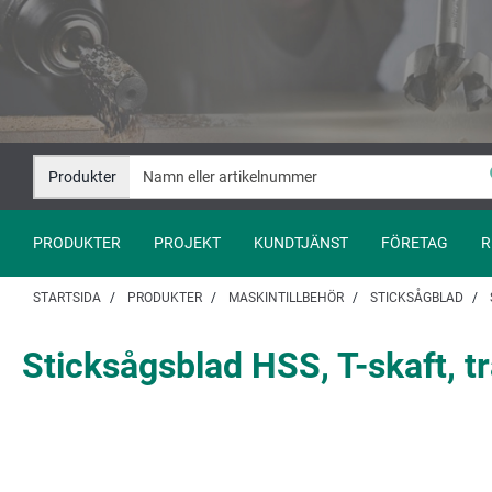
Hoppa
Hoppa
till
till
innehåll
navigation
Produkter
PRODUKTER
PROJEKT
KUNDTJÄNST
FÖRETAG
R
STARTSIDA
PRODUKTER
MASKINTILLBEHÖR
STICKSÅGBLAD
Sticksågsblad HSS, T-skaft, trä