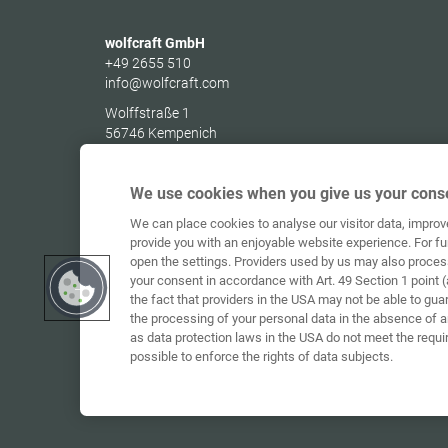
wolfcraft GmbH
+49 2655 510
info@wolfcraft.com
Wolffstraße 1
56746
Kempenich
Germany
We use cookies when you give us your conse
We can place cookies to analyse our visitor data, impro
provide you with an enjoyable website experience. For fu
open the settings. Providers used by us may also proces
your consent in accordance with Art. 49 Section 1 point (
the fact that providers in the USA may not be able to gua
the processing of your personal data in the absence of 
as data protection laws in the USA do not meet the requi
possible to enforce the rights of data subjects.