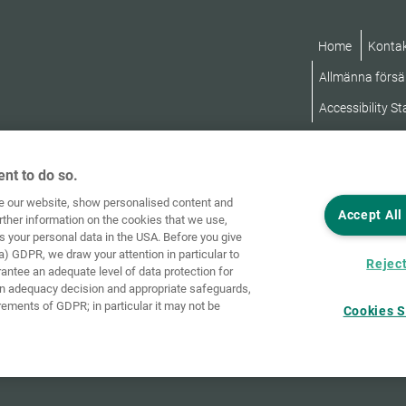
Home
Konta
Allmänna försäl
Accessibility S
nt to do so.
ve our website, show personalised content and
Accept All
rther information on the cookies that we use,
s your personal data in the USA. Before you give
a) GDPR, we draw your attention in particular to
Reject
rantee an adequate level of data protection for
an adequacy decision and appropriate safeguards,
rements of GDPR; in particular it may not be
Cookies S