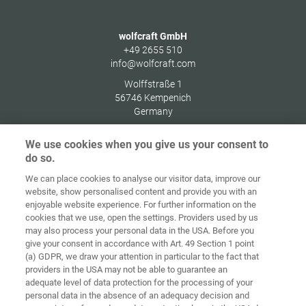
wolfcraft GmbH
+49 2655 510
info@wolfcraft.com
Wolffstraße 1
56746
Kempenich
Germany
We use cookies when you give us your consent to
do so.
We can place cookies to analyse our visitor data, improve our
Home
Kontakt
Impressum
Dataskydd
website, show personalised content and provide you with an
enjoyable website experience. For further information on the
Allmänna
Riktlinjer för
cookies that we use, open the settings. Providers used by us
försäljningsvillkor
cookies
Inloggning
may also process your personal data in the USA. Before you
give your consent in accordance with Art. 49 Section 1 point
Accessibility
(a) GDPR, we draw your attention in particular to the fact that
Statement
providers in the USA may not be able to guarantee an
adequate level of data protection for the processing of your
Inställningar för cookies
personal data in the absence of an adequacy decision and