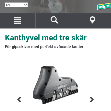
VÄLJ
SPRÅK
Hoppa
Hoppa
till
till
innehåll
navigation
Kanthyvel med tre skär
För gipsskivor med perfekt avfasade kanter