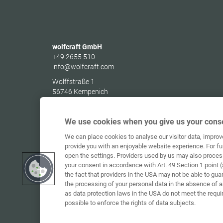
wolfcraft GmbH
+49 2655 510
info@wolfcraft.com
Wolffstraße 1
56746
Kempenich
Germany
We use cookies when you give us your conse
We can place cookies to analyse our visitor data, impro
provide you with an enjoyable website experience. For fu
open the settings. Providers used by us may also proces
your consent in accordance with Art. 49 Section 1 point (
the fact that providers in the USA may not be able to gua
the processing of your personal data in the absence of 
as data protection laws in the USA do not meet the requi
possible to enforce the rights of data subjects.