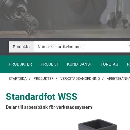
Hoppa
Hoppa
till
till
innehåll
navigation
Produkter
PRODUKTER
PROJEKT
KUNDTJÄNST
FÖRETAG
R
STARTSIDA
PRODUKTER
VERKSTADSANORDNING
ARBETSBÄNK
Standardfot WSS
Delar till arbetsbänk för verkstadssystem