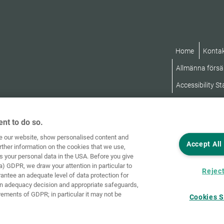
Home
Konta
Allmänna försäl
Accessibility S
nt to do so.
ve our website, show personalised content and
Accept All
rther information on the cookies that we use,
s your personal data in the USA. Before you give
a) GDPR, we draw your attention in particular to
Reject
rantee an adequate level of data protection for
an adequacy decision and appropriate safeguards,
rements of GDPR; in particular it may not be
Cookies S