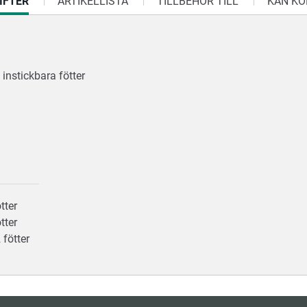
IFTER
ARTIKELLISTA
TILLBEHÖR TILL
KAN KO
 instickbara fötter
ötter
ötter
 fötter