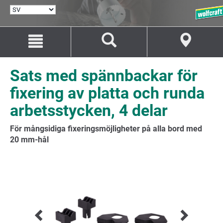
VÄLJ
SPRÅK
Hoppa
Hoppa
till
till
innehåll
navigation
Sats med spännbackar för
fixering av platta och runda
arbetsstycken, 4 delar
För mångsidiga fixeringsmöjligheter på alla bord med
20 mm-hål