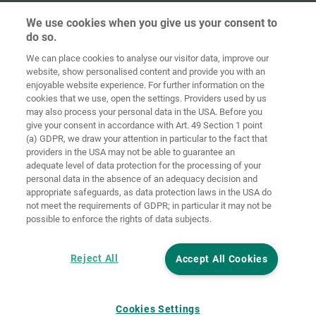
We use cookies when you give us your consent to
do so.
We can place cookies to analyse our visitor data, improve our
Home
Kontakt
Impressum
Dataskydd
website, show personalised content and provide you with an
enjoyable website experience. For further information on the
Allmänna
Riktlinjer för
cookies that we use, open the settings. Providers used by us
försäljningsvillkor
cookies
Inloggning
may also process your personal data in the USA. Before you
give your consent in accordance with Art. 49 Section 1 point
Accessibility
(a) GDPR, we draw your attention in particular to the fact that
Statement
providers in the USA may not be able to guarantee an
adequate level of data protection for the processing of your
Inställningar för cookies
personal data in the absence of an adequacy decision and
appropriate safeguards, as data protection laws in the USA do
not meet the requirements of GDPR; in particular it may not be
possible to enforce the rights of data subjects.
Reject All
Accept All Cookies
Cookies Settings