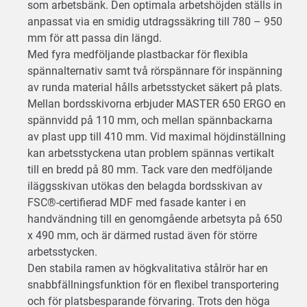
som arbetsbänk. Den optimala arbetshöjden ställs in
anpassat via en smidig utdragssäkring till 780 – 950
mm för att passa din längd.
Med fyra medföljande plastbackar för flexibla
spännalternativ samt två rörspännare för inspänning
av runda material hålls arbetsstycket säkert på plats.
Mellan bordsskivorna erbjuder MASTER 650 ERGO en
spännvidd på 110 mm, och mellan spännbackarna
av plast upp till 410 mm. Vid maximal höjdinställning
kan arbetsstyckena utan problem spännas vertikalt
till en bredd på 80 mm. Tack vare den medföljande
iläggsskivan utökas den belagda bordsskivan av
FSC®-certifierad MDF med fasade kanter i en
handvändning till en genomgående arbetsyta på 650
x 490 mm, och är därmed rustad även för större
arbetsstycken.
Den stabila ramen av högkvalitativa stålrör har en
snabbfällningsfunktion för en flexibel transportering
och för platsbesparande förvaring. Trots den höga