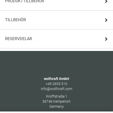
PRODUKTTILLBEHÖR
TILLBEHÖR
RESERVDELAR
wolfcraft GmbH
+49 2655 510
info@wolfcraft.com
Wolffstraße 1
56746
Kempenich
Germany