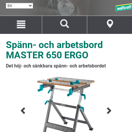
VÄLJ
SPRÅK
Hoppa
Hoppa
till
till
innehåll
navigation
Spänn- och arbetsbord
MASTER 650 ERGO
Det höj- och sänkbara spänn- och arbetsbordet