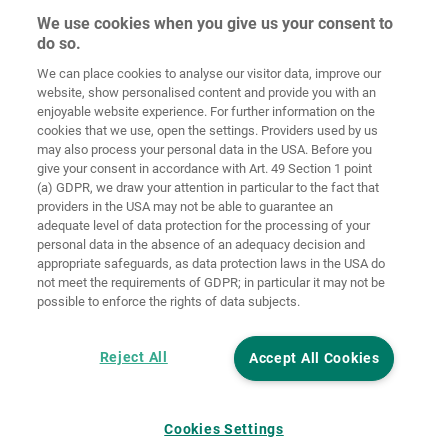
We use cookies when you give us your consent to
do so.
We can place cookies to analyse our visitor data, improve our
Home
Kontakt
Impressum
Dataskydd
website, show personalised content and provide you with an
enjoyable website experience. For further information on the
Allmänna
Riktlinjer för
cookies that we use, open the settings. Providers used by us
försäljningsvillkor
cookies
Inloggning
may also process your personal data in the USA. Before you
give your consent in accordance with Art. 49 Section 1 point
Accessibility
(a) GDPR, we draw your attention in particular to the fact that
Statement
providers in the USA may not be able to guarantee an
adequate level of data protection for the processing of your
Inställningar för cookies
personal data in the absence of an adequacy decision and
appropriate safeguards, as data protection laws in the USA do
not meet the requirements of GDPR; in particular it may not be
possible to enforce the rights of data subjects.
Reject All
Accept All Cookies
Cookies Settings