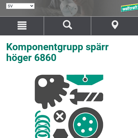
VÄLJ
SPRÅK
Hoppa
Hoppa
till
till
innehåll
navigation
Komponentgrupp spärr
höger 6860