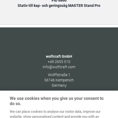
PID 6860
Stativ till kap- och geringssåg MASTER Stand Pro
wolfcraft GmbH
+49 2655 510
info@wolfcraft.com
Wolffstraße 1
56746
Kempenich
Germany
We use cookies when you give us your consent to
do so.
We can place cookies to analyse our visitor data, improve our
Home
Kontakt
Impressum
Dataskydd
website, show personalised content and provide you with an