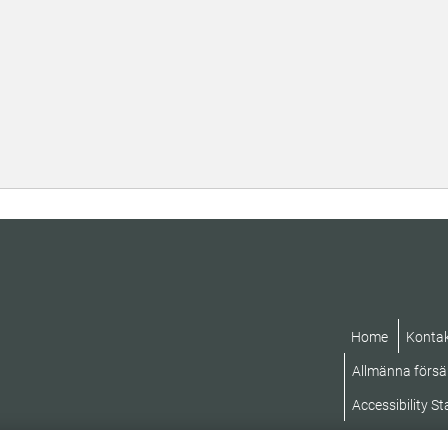
Home
Konta
Allmänna försäl
Accessibility S