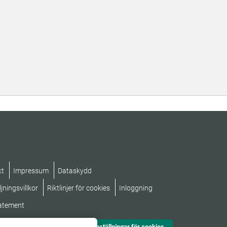
kt
Impressum
Dataskydd
jningsvillkor
Riktlinjer för cookies
Inloggning
tatement
Inställningar för cookies