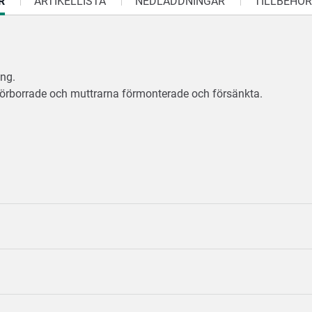
R
ARTIKELLISTA
NEDLADDNINGAR
TILLBEHÖR
ing.
örborrade och muttrarna förmonterade och försänkta.