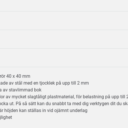
tsrör 40 x 40 mm
erkade av stål med en tjocklek på upp till 2 mm
a av stavlimmad bok
dor av mycket slagtåligt plastmaterial, för belastning på upp till
locka ut. På så sätt kan du snabbt ta med dig verktygen dit du s
är höjden kan ställas in vid ojämnt underlag
jlighet