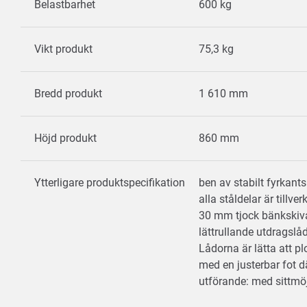
Belastbarhet
600 kg
Vikt produkt
75,3 kg
Bredd produkt
1 610 mm
Höjd produkt
860 mm
Ytterligare produktspecifikation
ben av stabilt fyrkan
alla ståldelar är tillv
30 mm tjock bänkskiv
lättrullande utdragslå
Lådorna är lätta att p
med en justerbar fot d
utförande: med sittmö