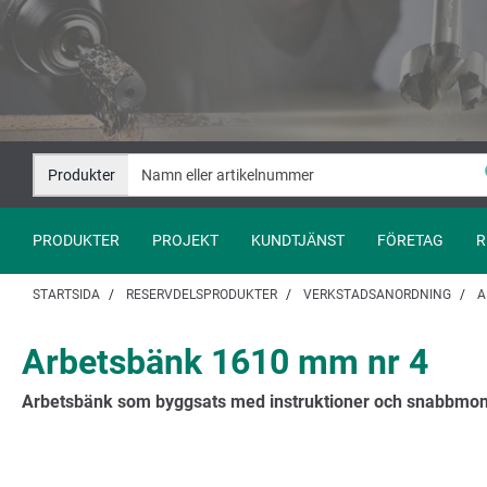
Hoppa
Hoppa
till
till
innehåll
navigation
Produkter
PRODUKTER
PROJEKT
KUNDTJÄNST
FÖRETAG
R
STARTSIDA
RESERVDELSPRODUKTER
VERKSTADSANORDNING
A
Arbetsbänk 1610 mm nr 4
Arbetsbänk som byggsats med instruktioner och snabbmo