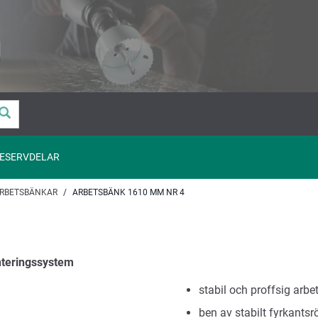
ESERVDELAR
RBETSBÄNKAR
ARBETSBÄNK 1610 MM NR 4
nteringssystem
stabil och proffsig arbe
ben av stabilt fyrkants