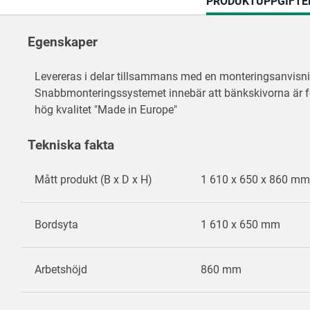
CURRENT
PRODUKTUPPGIFTE
TAB:
Egenskaper
Levereras i delar tillsammans med en monteringsanvisn
Snabbmonteringssystemet innebär att bänkskivorna är f
hög kvalitet "Made in Europe"
Tekniska fakta
Mått produkt (B x D x H)
1 610 x 650 x 860 mm
Bordsyta
1 610 x 650 mm
Arbetshöjd
860 mm