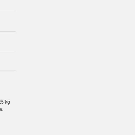
 25 kg
ka.