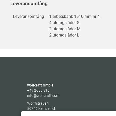
Leveransomfång
Leveransomfång
1 arbetsbänk 1610 mm nr 4
4 utdragslådor S
2 utdragslådor M
2 utdragslådor L
wolfcraft GmbH
+49 2655 510
info@wolfcraft.com
Wolffstraße 1
56746
Kempenich
Germany