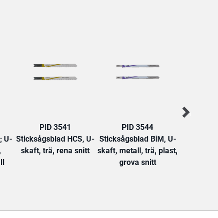
PID 3541
PID 3544
PID
; U-
Sticksågsblad HCS, U-
Sticksågsblad BiM, U-
Sticksågs
,
skaft, trä, rena snitt
skaft, metall, trä, plast,
delar, U-sk
ll
grova snitt