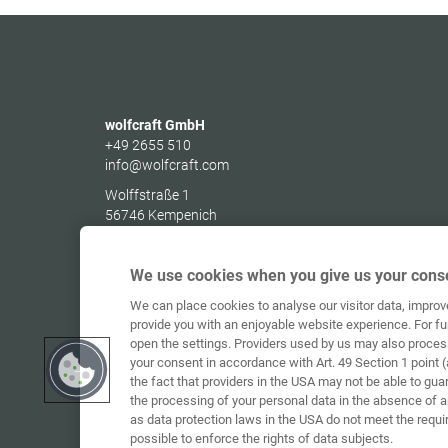
wolfcraft GmbH
+49 2655 510
info@wolfcraft.com
Wolffstraße 1
56746
Kempenich
Germany
We use cookies when you give us your conse
We can place cookies to analyse our visitor data, impro
provide you with an enjoyable website experience. For fu
open the settings. Providers used by us may also proces
your consent in accordance with Art. 49 Section 1 point (
the fact that providers in the USA may not be able to gua
the processing of your personal data in the absence of 
as data protection laws in the USA do not meet the requi
possible to enforce the rights of data subjects.