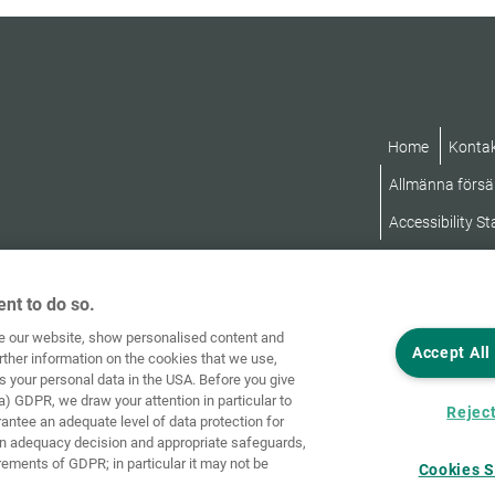
Home
Konta
Allmänna försäl
Accessibility S
nt to do so.
ve our website, show personalised content and
Accept All
rther information on the cookies that we use,
s your personal data in the USA. Before you give
a) GDPR, we draw your attention in particular to
Reject
rantee an adequate level of data protection for
an adequacy decision and appropriate safeguards,
rements of GDPR; in particular it may not be
Cookies S