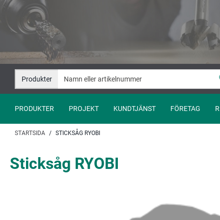
Hoppa
Hoppa
till
till
innehåll
navigation
Produkter
PRODUKTER
PROJEKT
KUNDTJÄNST
FÖRETAG
R
STARTSIDA
STICKSÅG RYOBI
Sticksåg RYOBI