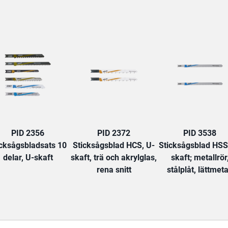
TAB:
PID 2356
PID 2372
PID 3538
icksågsbladsats 10
Sticksågsblad HCS, U-
Sticksågsblad HSS
delar, U-skaft
skaft, trä och akrylglas,
skaft; metallrör
rena snitt
stålplåt, lättmeta