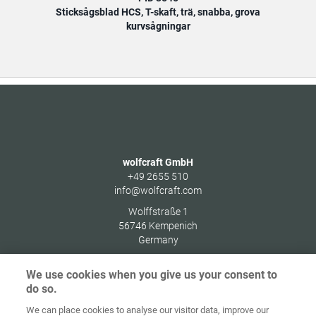
Sticksågsblad HCS, T-skaft, trä, snabba, grova
Stic
kurvsågningar
wolfcraft GmbH
+49 2655 510
info@wolfcraft.com
Wolffstraße 1
56746
Kempenich
Germany
We use cookies when you give us your consent to
do so.
We can place cookies to analyse our visitor data, improve our
Home
Kontakt
Impressum
Dataskydd