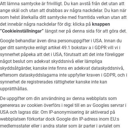
Att lämna samtycke är frivilligt. Du kan avstå från det utan att
ange skäl och utan att drabbas av några nackdelar. Du kan när
som helst återkalla ditt samtycke med framtida verkan utan att
det innebär några nackdelar för dig: klicka på
knappen
”Cookieinställningar”
längst ner på denna sida för att göra det.
Google behandlar även dina personuppgifter i USA. Innan du
ger ditt samtycke enligt artikel 49.1 bokstav a i GDPR vill vi i
synnerhet påpeka att det i USA, förutsatt att det inte föreligger
något beslut om adekvat skyddsnivå eller lämpliga
skyddsåtgärder, kanske inte finns en adekvat dataskyddsnivå,
eftersom dataskyddslagarna inte uppfyller kraven i GDPR, och i
synnerhet de registrerades rättigheter kanske inte kan
upprätthållas.
De uppgifter om din användning av denna webbplats som
genereras av cookien överförs i regel till en av Googles servrar i
USA och lagras där. Om IP-anonymisering är aktiverad på
webbplatsen förkortar dock Google din IP-adress inom EU:s
medlemsstater eller i andra stater som är parter i avtalet om