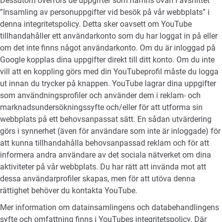
Dessutom överförs de uppgifter som nämns ovan i avsnittet
”Insamling av personuppgifter vid besök på vår webbplats” i
denna integritetspolicy. Detta sker oavsett om YouTube
tillhandahåller ett användarkonto som du har loggat in på eller
om det inte finns något användarkonto. Om du är inloggad på
Google kopplas dina uppgifter direkt till ditt konto. Om du inte
vill att en koppling görs med din YouTubeprofil måste du logga
ut innan du trycker på knappen. YouTube lagrar dina uppgifter
som användningsprofiler och använder dem i reklam- och
marknadsundersökningssyfte och/eller för att utforma sin
webbplats på ett behovsanpassat sätt. En sådan utvärdering
görs i synnerhet (även för användare som inte är inloggade) för
att kunna tillhandahålla behovsanpassad reklam och för att
informera andra användare av det sociala nätverket om dina
aktiviteter på vår webbplats. Du har rätt att invända mot att
dessa användarprofiler skapas, men för att utöva denna
rättighet behöver du kontakta YouTube.
Mer information om datainsamlingens och databehandlingens
syfte och omfattning finns i YouTubes integritetspolicy. Där