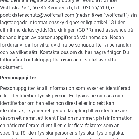
Med denna integritetspolicy uppfyller wolfcraft GmbH,
Wolffstraße 1, 56746 Kempenich, tel.: 02655/51 0, e-
post: datenschutz@wolfcraft.com (nedan även ”wolfcraft”) sin
lagstadgade informationsskyldighet enligt artikel 13 i den
allmänna dataskyddsförordningen (GDPR) med avseende på
behandlingen av personuppgifter på vår hemsida. Nedan
förklarar vi därför vilka av dina personuppgifter vi behandlar
och på vilket sätt. Kontakta oss om du har några frågor. Du
hittar våra kontaktuppgifter ovan och i slutet av detta
dokument.
Personuppgifter
Personuppgifter är all information som avser en identifierad
eller identifierbar fysisk person. En fysisk person ses som
identifierbar om han eller hon direkt eller indirekt kan
identifieras, i synnerhet genom koppling till en identifierare
såsom ett namn, ett identifikationsnummer, platsinformation,
en nätidentifierare eller till en eller flera faktorer som är
specifika för den fysiska personens fysiska, fysiologiska,