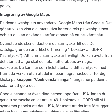
integritetspolicy:
https://www.linkedin.com/legal/privacy-
policy
;
Integrering av Google Maps
På denna webbplats använder vi Google Maps från Google. Det
gör att vi kan visa dig interaktiva kartor direkt på webbplatsen
och att du kan använda kartfunktionen på ett bekvämt sätt.
Ovanstående sker endast om du samtycker till det. Den
rättsliga grunden är artikel 6.1 mening 1 bokstav a i GDPR
(”samtycke”). Att lämna samtycke är frivilligt. Du kan avstå från
det utan att ange skäl och utan att drabbas av några
nackdelar. Du kan när som helst återkalla ditt samtycke med
framtida verkan utan att det innebär några nackdelar för dig:
klicka på
knappen ”Cookieinställningar”
längst ner på denna
sida för att göra det.
Google behandlar även dina personuppgifter i USA. Innan du
ger ditt samtycke enligt artikel 49.1 bokstav a i GDPR vill vi i
synnerhet påpeka att det i USA, förutsatt att det inte föreligger