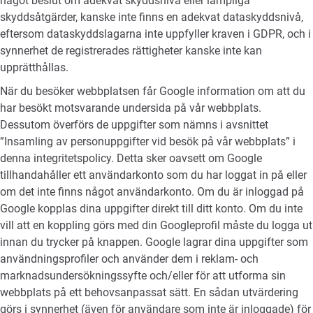
något beslut om adekvat skyddsnivå eller lämpliga
skyddsåtgärder, kanske inte finns en adekvat dataskyddsnivå,
eftersom dataskyddslagarna inte uppfyller kraven i GDPR, och i
synnerhet de registrerades rättigheter kanske inte kan
upprätthållas.
När du besöker webbplatsen får Google information om att du
har besökt motsvarande undersida på vår webbplats.
Dessutom överförs de uppgifter som nämns i avsnittet
”Insamling av personuppgifter vid besök på vår webbplats” i
denna integritetspolicy. Detta sker oavsett om Google
tillhandahåller ett användarkonto som du har loggat in på eller
om det inte finns något användarkonto. Om du är inloggad på
Google kopplas dina uppgifter direkt till ditt konto. Om du inte
vill att en koppling görs med din Googleprofil måste du logga ut
innan du trycker på knappen. Google lagrar dina uppgifter som
användningsprofiler och använder dem i reklam- och
marknadsundersökningssyfte och/eller för att utforma sin
webbplats på ett behovsanpassat sätt. En sådan utvärdering
görs i synnerhet (även för användare som inte är inloggade) för