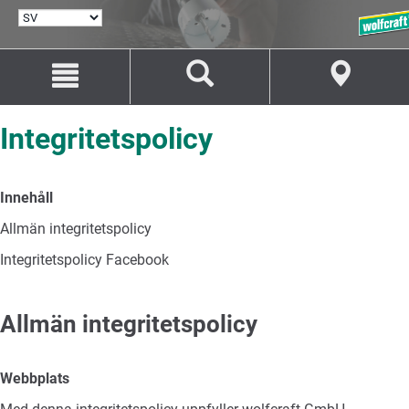
VÄLJ
SPRÅK
Hoppa
Hoppa
till
till
innehåll
navigation
Integritetspolicy
Innehåll
Allmän integritetspolicy
Integritetspolicy Facebook
Allmän integritetspolicy
Webbplats