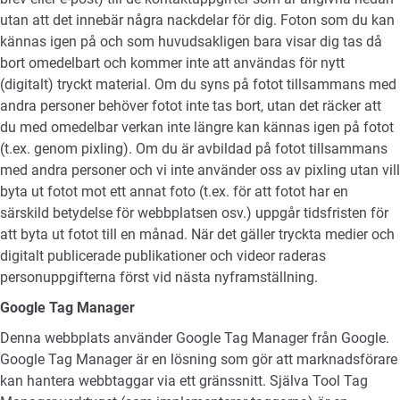
utan att det innebär några nackdelar för dig. Foton som du kan
kännas igen på och som huvudsakligen bara visar dig tas då
bort omedelbart och kommer inte att användas för nytt
(digitalt) tryckt material. Om du syns på fotot tillsammans med
andra personer behöver fotot inte tas bort, utan det räcker att
du med omedelbar verkan inte längre kan kännas igen på fotot
(t.ex. genom pixling). Om du är avbildad på fotot tillsammans
med andra personer och vi inte använder oss av pixling utan vill
byta ut fotot mot ett annat foto (t.ex. för att fotot har en
särskild betydelse för webbplatsen osv.) uppgår tidsfristen för
att byta ut fotot till en månad. När det gäller tryckta medier och
digitalt publicerade publikationer och videor raderas
personuppgifterna först vid nästa nyframställning.
Google Tag Manager
Denna webbplats använder Google Tag Manager från Google.
Google Tag Manager är en lösning som gör att marknadsförare
kan hantera webbtaggar via ett gränssnitt. Själva Tool Tag