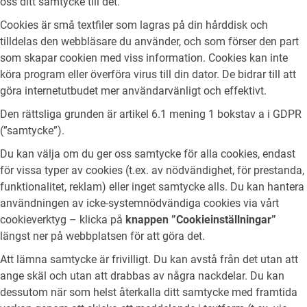
oss ditt samtycke till det.
Cookies är små textfiler som lagras på din hårddisk och
tilldelas den webbläsare du använder, och som förser den part
som skapar cookien med viss information. Cookies kan inte
köra program eller överföra virus till din dator. De bidrar till att
göra internetutbudet mer användarvänligt och effektivt.
Den rättsliga grunden är artikel 6.1 mening 1 bokstav a i GDPR
(”samtycke”).
Du kan välja om du ger oss samtycke för alla cookies, endast
för vissa typer av cookies (t.ex. av nödvändighet, för prestanda,
funktionalitet, reklam) eller inget samtycke alls. Du kan hantera
användningen av icke-systemnödvändiga cookies via vårt
cookieverktyg – klicka på
knappen ”Cookieinställningar”
längst ner på webbplatsen för att göra det.
Att lämna samtycke är frivilligt. Du kan avstå från det utan att
ange skäl och utan att drabbas av några nackdelar. Du kan
dessutom när som helst återkalla ditt samtycke med framtida