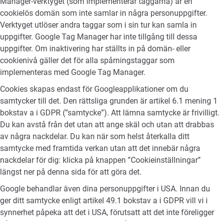
Manager-verktyget (som implementerar taggarna) är en
cookielös domän som inte samlar in några personuppgifter.
Verktyget utlöser andra taggar som i sin tur kan samla in
uppgifter. Google Tag Manager har inte tillgång till dessa
uppgifter. Om inaktivering har ställts in på domän- eller
cookienivå gäller det för alla spårningstaggar som
implementeras med Google Tag Manager.
Cookies skapas endast för Googleapplikationer om du
samtycker till det. Den rättsliga grunden är artikel 6.1 mening 1
bokstav a i GDPR (”samtycke”). Att lämna samtycke är frivilligt.
Du kan avstå från det utan att ange skäl och utan att drabbas
av några nackdelar. Du kan när som helst återkalla ditt
samtycke med framtida verkan utan att det innebär några
nackdelar för dig: klicka på knappen ”Cookieinställningar”
längst ner på denna sida för att göra det.
Google behandlar även dina personuppgifter i USA. Innan du
ger ditt samtycke enligt artikel 49.1 bokstav a i GDPR vill vi i
synnerhet påpeka att det i USA, förutsatt att det inte föreligger