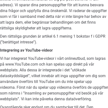
adress). Vi sparar dina personuppgifter för att kunna besvara
dina frågor och uppfylla dina önskemål. Vi raderar de uppgifter
som vi får i samband med detta när vi inte längre har behov av
att lagra dem, eller begränsar behandlingen om det finns
rättsliga skyldigheter att lagra uppgifterna.
Den rättsliga grunden är artikel 6.1 mening 1 bokstav f i GDPR
(”berättigat intresse”).
Integrering av YouTube-videor
Vi har integrerat YouTube-videor i vårt onlineutbud, som lagras
på
www.YouTube.com
och kan spelas upp direkt på vår
webbplats. Alla dessa är integrerade i det ”utökade
dataskyddsläget”, vilket innebär att inga uppgifter om dig som
användare överförs till YouTube om du inte spelar upp
videorna. Först när du spelar upp videorna överförs de uppgifter
som nämns i ”Insamling av personuppgifter vid besök på vår
webbplats”. Vi kan inte påverka denna dataöverföring.
Ovanstående sker endast om du samtycker till det. Den