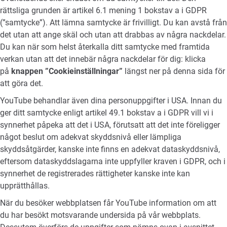
rättsliga grunden är artikel 6.1 mening 1 bokstav a i GDPR
(”samtycke”). Att lämna samtycke är frivilligt. Du kan avstå från
det utan att ange skäl och utan att drabbas av några nackdelar.
Du kan när som helst återkalla ditt samtycke med framtida
verkan utan att det innebär några nackdelar för dig: klicka
på
knappen ”Cookieinställningar”
längst ner på denna sida för
att göra det.
YouTube behandlar även dina personuppgifter i USA. Innan du
ger ditt samtycke enligt artikel 49.1 bokstav a i GDPR vill vi i
synnerhet påpeka att det i USA, förutsatt att det inte föreligger
något beslut om adekvat skyddsnivå eller lämpliga
skyddsåtgärder, kanske inte finns en adekvat dataskyddsnivå,
eftersom dataskyddslagarna inte uppfyller kraven i GDPR, och i
synnerhet de registrerades rättigheter kanske inte kan
upprätthållas.
När du besöker webbplatsen får YouTube information om att
du har besökt motsvarande undersida på vår webbplats.