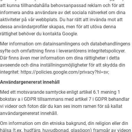
att kunna tillhandahålla behovsanpassad reklam och för att
informera andra användare av det sociala nätverket om dina
aktiviteter på vår webbplats. Du har rätt att invända mot att
dessa användarprofiler skapas, men för att utöva denna
rättighet behöver du kontakta Google.
Mer information om datainsamlingens och databehandlingens
syfte och omfattning finns i leverantörens integritetspolicyer.
Där finns även mer information om dina rättigheter i detta
avseende och dina inställningsmöjligheter för att skydda din
integritet:
https://policies.google.com/privacy?hl=sv
;
Användargenererat innehåll
Med ett motsvarande samtycke enligt artikel 6.1 mening 1
bokstav a i GDPR tillsammans med artikel 7 i GDPR behandlar
vi videor och foton där du kan ses inom ramen för så kallat
användargenererat innehåll.
Om information om din etniska bakgrund, din religion eller din
hälsa (t.ex. hudfärg, huvudbonad, glasögon) framgår av videon