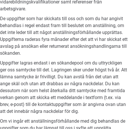
vidarebildningskvalifikationer samt referenser från
arbetsgivare.
De uppgifter som har skickats till oss och som du har angivit
behandlas i regel endast fram till beslutet om anställning, om
det inte leder till att något anställningsförhållande upprättas.
Uppgifterna raderas fyra månader efter det att vi har skickat ett
avslag på ansökan eller returnerat ansökningshandlingarna till
sökanden.
Uppgifter lagras endast i en sökandepool om du uttryckligen
ger oss samtycke till det. Lagringen sker under högst två år. Att
lämna samtycke är frivilligt. Du kan avstå från det utan att
ange skäl och utan att drabbas av några nackdelar. Du kan
dessutom när som helst återkalla ditt samtycke med framtida
verkan genom att skicka ett meddelande i textform (t.ex. via
brev, e-post) till de kontaktuppgifter som är angivna ovan utan
att det innebär några nackdelar för dig.
Om vi ingår ett anställningsförhållande med dig behandlas de
uppgifter som du har lämnat till oss i syfte att upprätta,