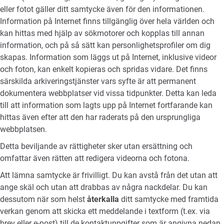
eller fotot gäller ditt samtycke även för den informationen.
Information på Internet finns tillgänglig över hela världen och
kan hittas med hjälp av sökmotorer och kopplas till annan
information, och på så sätt kan personlighetsprofiler om dig
skapas. Information som läggs ut på Internet, inklusive videor
och foton, kan enkelt kopieras och spridas vidare. Det finns
särskilda arkiveringstjänster vars syfte är att permanent
dokumentera webbplatser vid vissa tidpunkter. Detta kan leda
till att information som lagts upp på Internet fortfarande kan
hittas även efter att den har raderats på den ursprungliga
webbplatsen.
Detta beviljande av rättigheter sker utan ersättning och
omfattar även rätten att redigera videorna och fotona.
Att lämna samtycke är frivilligt. Du kan avstå från det utan att
ange skäl och utan att drabbas av några nackdelar. Du kan
dessutom när som helst
återkalla
ditt samtycke med framtida
verkan genom att skicka ett meddelande i textform (t.ex. via
brev eller e-post) till de kontaktuppgifter som är angivna nedan