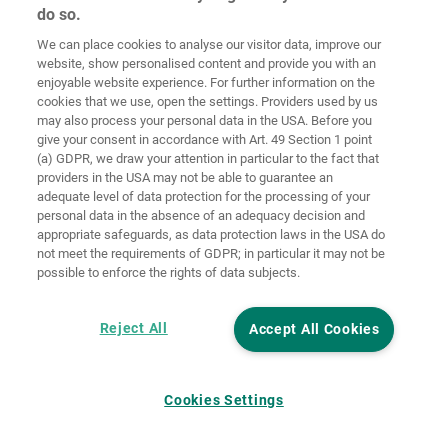
Behandling av personuppgifter
do so.
Behandling av personuppgifter sker vid varje åtgärd eller
We can place cookies to analyse our visitor data, improve our
website, show personalised content and provide you with an
uppsättning av åtgärder som utförs i samband med
enjoyable website experience. For further information on the
personuppgifter, vare sig det sker automatiserat eller ej.
cookies that we use, open the settings. Providers used by us
Databehandling sker i synnerhet vid insamling, registrering,
may also process your personal data in the USA. Before you
give your consent in accordance with Art. 49 Section 1 point
organisering, strukturering, lagring, anpassning, ändring,
(a) GDPR, we draw your attention in particular to the fact that
inläsning, hämtning, användning, utlämnande genom
providers in the USA may not be able to guarantee an
överföring, spridning eller tillhandahållande på annat sätt,
adequate level of data protection for the processing of your
justering eller sammanförande, begränsning, radering eller
personal data in the absence of an adequacy decision and
appropriate safeguards, as data protection laws in the USA do
förstöring av personuppgifter.
not meet the requirements of GDPR; in particular it may not be
Vi behandlar personuppgifter enligt de bestämmelser och krav
possible to enforce the rights of data subjects.
som beskrivs nedan inom ramen för automatiserad behandling
baserad på en relevant rättslig grund.
Reject All
Accept All Cookies
Automatiserat individuellt beslutsfattande, inbegripet profilering
enligt artikel 22 i GDPR, sker ej.
Cookies Settings
Databehandling på vår Facebooksida
På sin Facebooksida använder wolfcraft den tekniska