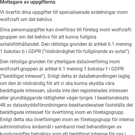
Mottagare av uppgifterna
Vi överför dina uppgifter till specialiserade avdelningar inom
wolfcraft om det behövs.
Dina personuppgifter kan överföras till företag inom wolfcraft-
gruppen om det behövs för att kunna fullgöra
avtalsförhållandet. Den rättsliga grunden är artikel 6.1 mening
1 bokstav b i GDPR (”nödvändighet för fullgörande av avtal”).
Den rättsliga grunden för ytterligare dataöverföring inom
wolfcraft-gruppen är artikel 6.1 mening 1 bokstav f i GDPR
(”berättigat intresse”). Enligt detta är databehandlingen laglig
om den är nödvändig för att vi ska kunna skydda våra
berättigade intressen, såvida inte den registrerades intressen
eller grundläggande rättigheter väger tyngre. I beaktandesats
48 av dataskyddsförordningens beaktandesatser fastställs det
berättigade intresset för överföring inom en företagsgrupp.
Enligt detta ska överföringen inom en företagsgrupp för interna
administrativa ändamål i samband med behandlingen av
kunduppgifter betraktas som ett berättigat intresse för oss i