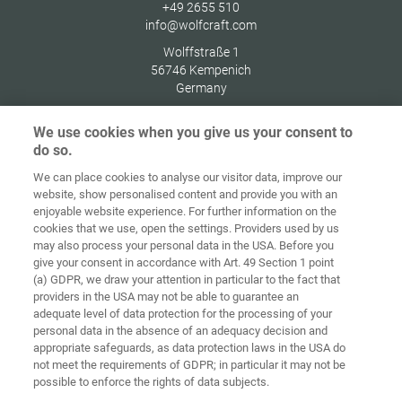
+49 2655 510
info@wolfcraft.com
Wolffstraße 1
56746
Kempenich
Germany
We use cookies when you give us your consent to
do so.
We can place cookies to analyse our visitor data, improve our
Ana sayfa
İletişim
Künye
Gizlilik
website, show personalised content and provide you with an
enjoyable website experience. For further information on the
Genel İş
Çerez
cookies that we use, open the settings. Providers used by us
Koşulları
yönetmelikleri
Giriş
may also process your personal data in the USA. Before you
give your consent in accordance with Art. 49 Section 1 point
Accessibility
(a) GDPR, we draw your attention in particular to the fact that
Statement
providers in the USA may not be able to guarantee an
adequate level of data protection for the processing of your
Çerez ayarları
personal data in the absence of an adequacy decision and
appropriate safeguards, as data protection laws in the USA do
not meet the requirements of GDPR; in particular it may not be
possible to enforce the rights of data subjects.