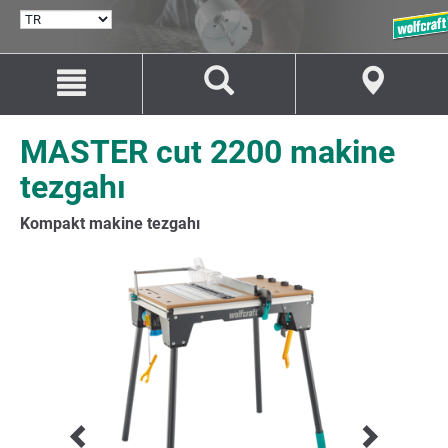
DIL
SEÇ
İçeriğe
Navigasyona
git
git
MASTER cut 2200 makine
tezgahı
Kompakt makine tezgahı