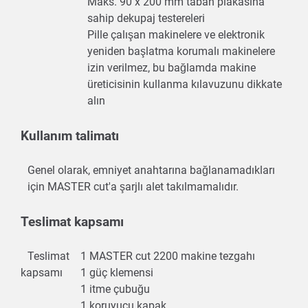
Maks. 90 x 200 mm taban plakasına
sahip dekupaj testereleri
Pille çalışan makinelere ve elektronik
yeniden başlatma korumalı makinelere
izin verilmez, bu bağlamda makine
üreticisinin kullanma kılavuzunu dikkate
alın
Kullanım talimatı
Genel olarak, emniyet anahtarına bağlanamadıkları
için MASTER cut'a şarjlı alet takılmamalıdır.
Teslimat kapsamı
Teslimat
1 MASTER cut 2200 makine tezgahı
kapsamı
1 güç klemensi
1 itme çubuğu
1 koruyucu kapak