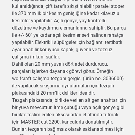
kullanıldığında, çift taraflı sıkıştırılabilir paralel stoper
ile 370 mm'lik bir kesim genişliğine kadar kılavuzlu
kesimler yapılabilir. Açılı gönye, yay kontrollü
düzeltme ve kaydırma elemanlarına sahiptir. Bu parça
ile +/- 60°'ye kadar açılı kesimler seri halinde rahatça
yapılabilir. Elektrikli süpürgeler için bağlantı tertibatlı
ayarlanabilir koruyucu kapak, güvenli ve tozsuz
çalışma imkanı sağlar.
Dahil olan 20 mm yuvalı dört adet durdurucu,
parçaları işlerken dayanak görevi görür. Örneğin
wolfcraft çalışma tezgahı gergisi (ürün no. 3036000)
ile yapılacak sıkıştırma uygulamaları için tezgah
plakasındaki 20 mm'lik delikler idealdir.
Tezgah plakasında, birlikte verilen altıgen anahtar için
bir yuva mevcuttur. İtme çubuğu veya açılı gönye gibi
birlikte teslim edilen aksesuarları el altında tutmak
için MASTER cut 2200, kancalarla donatılmıştır.
Bunlar, tezgahın bağımsız olarak saklanabilmesi için