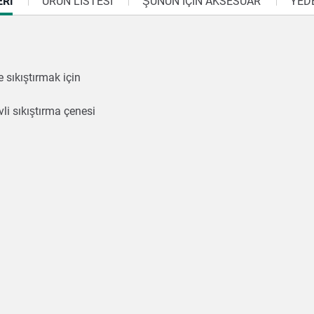
ERI
ÜRÜN LISTESI
ŞUNUN IÇIN AKSESUAR
YED
e sıkıştırmak için
vli sıkıştırma çenesi