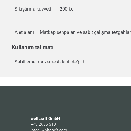
Sıkıştırma kuvveti
200 kg
Alet alanı
Matkap sehpaları ve sabit çalışma tezgahla
Kullanım talimatı
Sabitleme malzemesi dahil değildir.
wolfcraft GmbH
+49 2655 510
info@wolfcraft.com