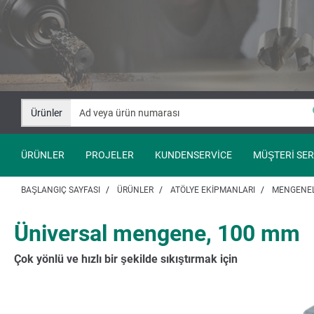
İçeriğe
Navigasyona
git
git
Ürünler
ÜRÜNLER
PROJELER
KUNDENSERVICE
MÜŞTERI SER
BAŞLANGIÇ SAYFASI
ÜRÜNLER
ATÖLYE EKIPMANLARI
MENGENE
Üniversal mengene, 100 mm
Çok yönlü ve hızlı bir şekilde sıkıştırmak için