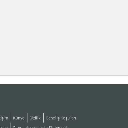
tişim
Künye
Gizlilik
Genel İş Koşulları
kleri
Giriş
Accessibility Statement