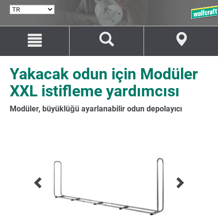
DIL
SEÇ
İçeriğe
Navigasyona
git
git
Yakacak odun için Modüler
XXL istifleme yardımcısı
Modüler, büyüklüğü ayarlanabilir odun depolayıcı