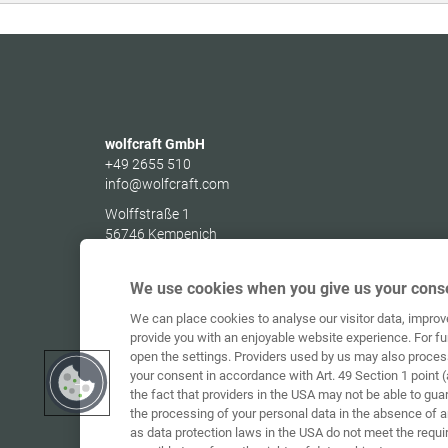
wolfcraft GmbH
+49 2655 510
info@wolfcraft.com
Wolffstraße 1
56746
Kempenich
Germany
We use cookies when you give us your conse
We can place cookies to analyse our visitor data, impro
provide you with an enjoyable website experience. For fu
open the settings. Providers used by us may also proces
your consent in accordance with Art. 49 Section 1 point (
the fact that providers in the USA may not be able to gua
the processing of your personal data in the absence of 
as data protection laws in the USA do not meet the requi