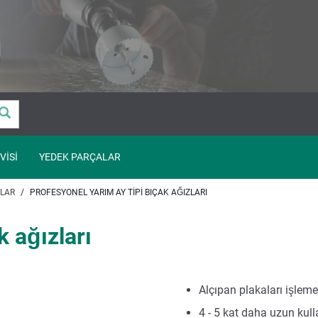
VISI
YEDEK PARÇALAR
KLAR
PROFESYONEL YARIM AY TIPI BIÇAK AĞIZLARI
k ağızları
Alçıpan plakaları işleme
4 - 5 kat daha uzun kul