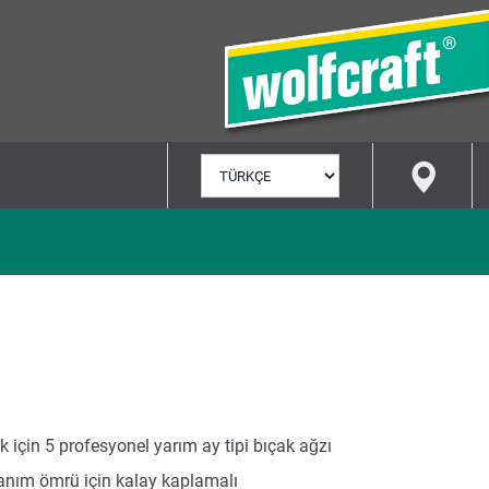
DIL
SEÇ
k için 5 profesyonel yarım ay tipi bıçak ağzı
lanım ömrü için kalay kaplamalı