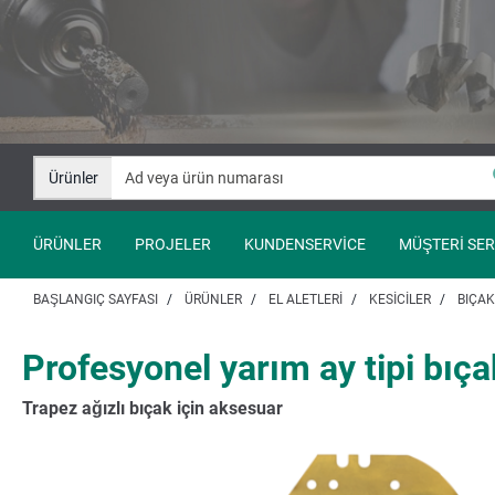
İçeriğe
Navigasyona
git
git
Ürünler
ÜRÜNLER
PROJELER
KUNDENSERVICE
MÜŞTERI SER
BAŞLANGIÇ SAYFASI
ÜRÜNLER
EL ALETLERI
KESICILER
BIÇA
Profesyonel yarım ay tipi bıça
Trapez ağızlı bıçak için aksesuar