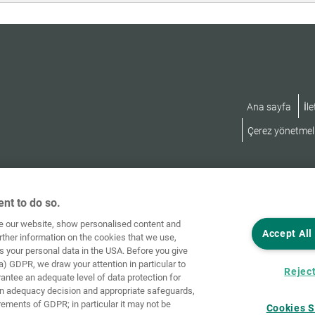
Ana sayfa
İle
Çerez yönetmeli
nt to do so.
ve our website, show personalised content and
Accept All
rther information on the cookies that we use,
s your personal data in the USA. Before you give
a) GDPR, we draw your attention in particular to
Reject
rantee an adequate level of data protection for
an adequacy decision and appropriate safeguards,
rements of GDPR; in particular it may not be
Cookies S