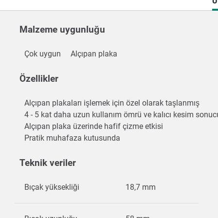
C
Ü
T
Malzeme uygunluğu
Çok uygun
Alçıpan plaka
Özellikler
Alçıpan plakaları işlemek için özel olarak taşlanmış
4 - 5 kat daha uzun kullanım ömrü ve kalıcı kesim sonuc
Alçıpan plaka üzerinde hafif çizme etkisi
Pratik muhafaza kutusunda
Teknik veriler
Bıçak yüksekliği
18,7 mm