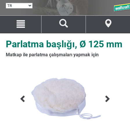
DIL
SEÇ
İçeriğe
Navigasyona
git
git
Parlatma başlığı, Ø 125 mm
Matkap ile parlatma çalışmaları yapmak için