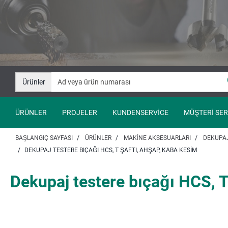
İçeriğe
Navigasyona
git
git
Ürünler
ÜRÜNLER
PROJELER
KUNDENSERVICE
MÜŞTERI SER
BAŞLANGIÇ SAYFASI
ÜRÜNLER
MAKINE AKSESUARLARI
DEKUPAJ
DEKUPAJ TESTERE BIÇAĞI HCS, T ŞAFTI, AHŞAP, KABA KESIM
Dekupaj testere bıçağı HCS, T