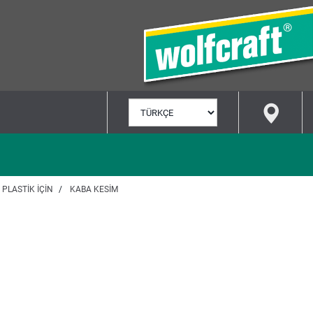
DIL
SEÇ
PLASTIK IÇIN
KABA KESIM