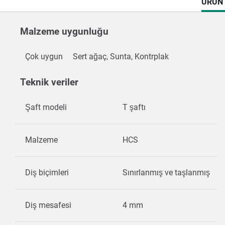
CURR
ÜRÜN 
TAB:
Malzeme uygunluğu
Çok uygun
Sert ağaç, Sunta, Kontrplak
Teknik veriler
Şaft modeli
T şaftı
Malzeme
HCS
Diş biçimleri
Sınırlanmış ve taşlanmış
Diş mesafesi
4 mm