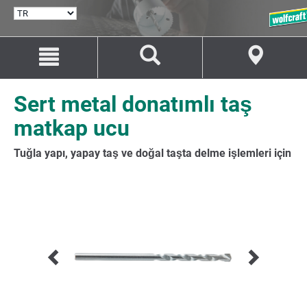
DIL
SEÇ
İçeriğe
Navigasyona
git
git
Sert metal donatımlı taş
matkap ucu
Tuğla yapı, yapay taş ve doğal taşta delme işlemleri için