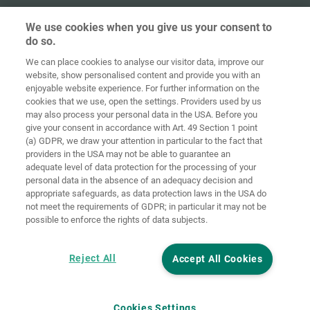
We use cookies when you give us your consent to
do so.
We can place cookies to analyse our visitor data, improve our
Ana sayfa
İletişim
Künye
Gizlilik
website, show personalised content and provide you with an
enjoyable website experience. For further information on the
Genel İş
Çerez
cookies that we use, open the settings. Providers used by us
Koşulları
yönetmelikleri
Giriş
may also process your personal data in the USA. Before you
give your consent in accordance with Art. 49 Section 1 point
Accessibility
(a) GDPR, we draw your attention in particular to the fact that
Statement
providers in the USA may not be able to guarantee an
adequate level of data protection for the processing of your
Çerez ayarları
personal data in the absence of an adequacy decision and
appropriate safeguards, as data protection laws in the USA do
not meet the requirements of GDPR; in particular it may not be
possible to enforce the rights of data subjects.
Reject All
Accept All Cookies
Cookies Settings