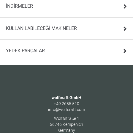
İNDIRMELER
KULLANILABILECEĞI MAKINELER
YEDEK PARÇALAR
wolfcraft GmbH
+49 2655 510
info@wolfcraft.com
Wolffstraße 1
56746
Kempenich
Germany