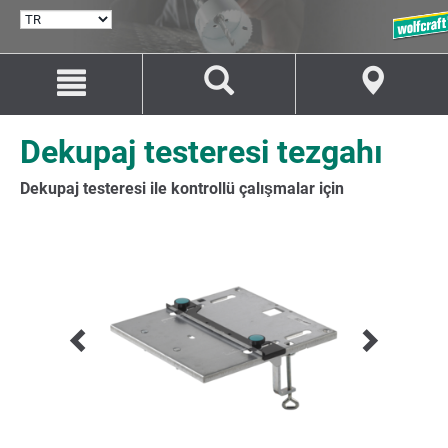
DIL
SEÇ
İçeriğe
Navigasyona
git
git
Dekupaj testeresi tezgahı
Dekupaj testeresi ile kontrollü çalışmalar için