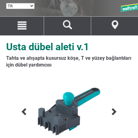
DIL
SEÇ
İçeriğe
Navigasyona
git
git
Usta dübel aleti v.1
Tahta ve ahşapta kusursuz köşe, T ve yüzey bağlantıları
için dübel yardımcısı