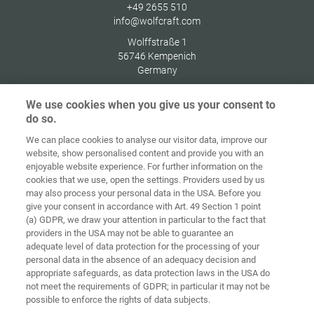
+49 2655 510
info@wolfcraft.com
Wolffstraße 1
56746
Kempenich
Germany
We use cookies when you give us your consent to
do so.
We can place cookies to analyse our visitor data, improve our
Ana sayfa
İletişim
Künye
Gizlilik
website, show personalised content and provide you with an
enjoyable website experience. For further information on the
Genel İş
Çerez
cookies that we use, open the settings. Providers used by us
Koşulları
yönetmelikleri
Giriş
may also process your personal data in the USA. Before you
give your consent in accordance with Art. 49 Section 1 point
Accessibility
(a) GDPR, we draw your attention in particular to the fact that
Statement
providers in the USA may not be able to guarantee an
adequate level of data protection for the processing of your
Çerez ayarları
personal data in the absence of an adequacy decision and
appropriate safeguards, as data protection laws in the USA do
not meet the requirements of GDPR; in particular it may not be
possible to enforce the rights of data subjects.