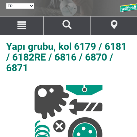
DIL
SEÇ
İçeriğe
Navigasyona
git
git
Yapı grubu, kol 6179 / 6181
/ 6182RE / 6816 / 6870 /
6871