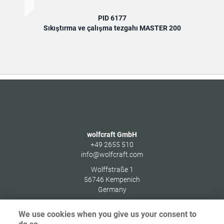
PID 6177
Sıkıştırma ve çalışma tezgahı MASTER 200
Peda
wolfcraft GmbH
+49 2655 510
info@wolfcraft.com
Wolffstraße 1
56746
Kempenich
Germany
We use cookies when you give us your consent to