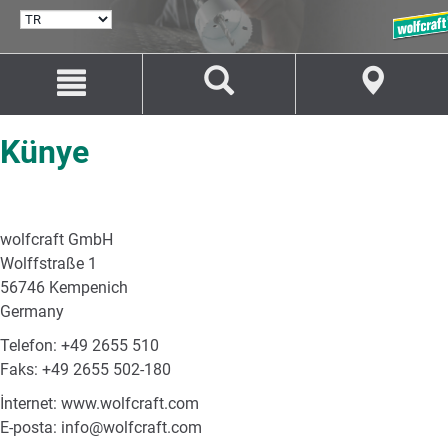
DIL
SEÇ
İçeriğe
Navigasyona
git
git
Künye
wolfcraft GmbH
Wolffstraße 1
56746 Kempenich
Germany
Telefon: +49 2655 510
Faks: +49 2655 502-180
İnternet: www.wolfcraft.com
E-posta: info@wolfcraft.com