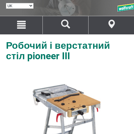
ВИБРАТИ
МОВУ
Перейти
Перейти
до
до
змісту
навігації
Робочий і верстатний
стіл pioneer III