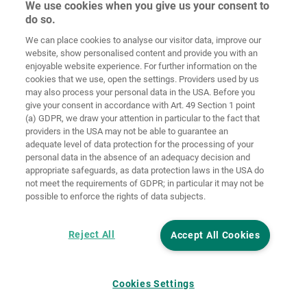
We use cookies when you give us your consent to
do so.
Домашня
сторінка
Контакт
Вихідні дані
Захист даних
We can place cookies to analyse our visitor data, improve our
website, show personalised content and provide you with an
Загальні
Правила по
enjoyable website experience. For further information on the
комерційні
файлах
cookies that we use, open the settings. Providers used by us
умови
«cookie»
Вхід
may also process your personal data in the USA. Before you
give your consent in accordance with Art. 49 Section 1 point
Accessibility
(a) GDPR, we draw your attention in particular to the fact that
Statement
providers in the USA may not be able to guarantee an
adequate level of data protection for the processing of your
Налаштування файлів "cookie"
personal data in the absence of an adequacy decision and
appropriate safeguards, as data protection laws in the USA do
not meet the requirements of GDPR; in particular it may not be
possible to enforce the rights of data subjects.
Reject All
Accept All Cookies
Cookies Settings