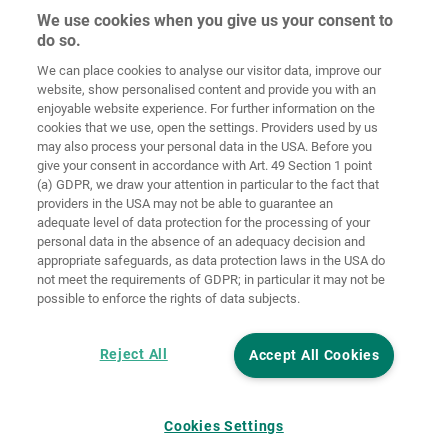
We use cookies when you give us your consent to
do so.
Домашня
сторінка
Контакт
Вихідні дані
Захист даних
We can place cookies to analyse our visitor data, improve our
website, show personalised content and provide you with an
Загальні
Правила по
enjoyable website experience. For further information on the
комерційні
файлах
cookies that we use, open the settings. Providers used by us
умови
«cookie»
Вхід
may also process your personal data in the USA. Before you
give your consent in accordance with Art. 49 Section 1 point
Accessibility
(a) GDPR, we draw your attention in particular to the fact that
Statement
providers in the USA may not be able to guarantee an
adequate level of data protection for the processing of your
Налаштування файлів "cookie"
personal data in the absence of an adequacy decision and
appropriate safeguards, as data protection laws in the USA do
not meet the requirements of GDPR; in particular it may not be
possible to enforce the rights of data subjects.
Reject All
Accept All Cookies
Cookies Settings