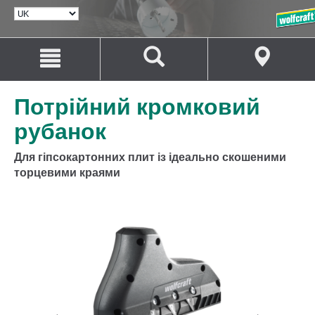
ВИБРАТИ
МОВУ
Перейти
Перейти
до
до
змісту
навігації
Потрійний кромковий
рубанок
Для гіпсокартонних плит із ідеально скошеними
торцевими краями