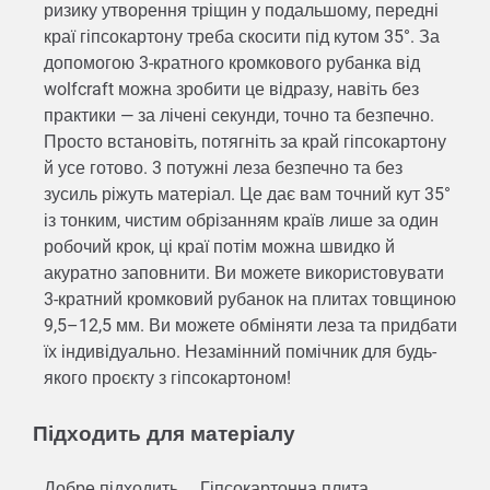
ризику утворення тріщин у подальшому, передні
краї гіпсокартону треба скосити під кутом 35°. За
допомогою 3-кратного кромкового рубанка від
wolfcraft можна зробити це відразу, навіть без
практики — за лічені секунди, точно та безпечно.
Просто встановіть, потягніть за край гіпсокартону
й усе готово. 3 потужні леза безпечно та без
зусиль ріжуть матеріал. Це дає вам точний кут 35°
із тонким, чистим обрізанням країв лише за один
робочий крок, ці краї потім можна швидко й
акуратно заповнити. Ви можете використовувати
3-кратний кромковий рубанок на плитах товщиною
9,5–12,5 мм. Ви можете обміняти леза та придбати
їх індивідуально. Незамінний помічник для будь-
якого проєкту з гіпсокартоном!
Підходить для матеріалу
Добре підходить
Гіпсокартонна плита