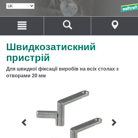
ВИБРАТИ
МОВУ
Перейти
Перейти
до
до
змісту
навігації
Швидкозатискний
пристрій
Для швидкої фіксації виробів на всіх столах з
отворами 20 мм