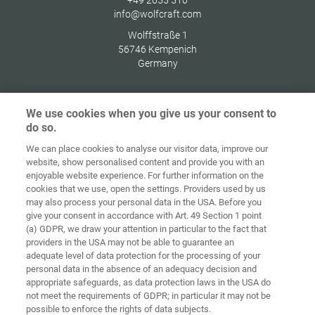
+49 2655 510
info@wolfcraft.com
Wolffstraße 1
56746
Kempenich
Germany
We use cookies when you give us your consent to
do so.
Домашня
сторінка
Контакт
Вихідні дані
Захист даних
We can place cookies to analyse our visitor data, improve our
website, show personalised content and provide you with an
Загальні
Правила по
enjoyable website experience. For further information on the
комерційні
файлах
cookies that we use, open the settings. Providers used by us
умови
«cookie»
Вхід
may also process your personal data in the USA. Before you
give your consent in accordance with Art. 49 Section 1 point
Accessibility
(a) GDPR, we draw your attention in particular to the fact that
Statement
providers in the USA may not be able to guarantee an
adequate level of data protection for the processing of your
Налаштування файлів "cookie"
personal data in the absence of an adequacy decision and
appropriate safeguards, as data protection laws in the USA do
not meet the requirements of GDPR; in particular it may not be
possible to enforce the rights of data subjects.