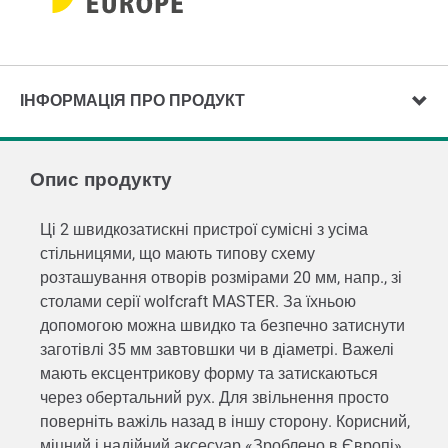
ІНФОРМАЦІЯ ПРО ПРОДУКТ
Опис продукту
Ці 2 швидкозатискні пристрої сумісні з усіма
стільницями, що мають типову схему
розташування отворів розмірами 20 мм, напр., зі
столами серії wolfcraft MASTER. За їхньою
допомогою можна швидко та безпечно затиснути
заготівлі 35 мм завтовшки чи в діаметрі. Важелі
мають ексцентрикову форму та затискаються
через обертальний рух. Для звільнення просто
поверніть важіль назад в іншу сторону. Корисний,
міцний і надійний аксесуар «Зроблено в Європі»,