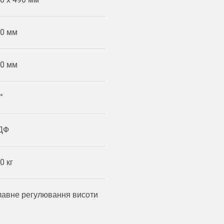
0 мм
0 мм
°
ДФ
0 кг
авне регулювання висоти