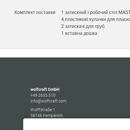
Комплект поставки
1 затискний і робочий стіл MA
4 пластикові кулачки для пласк
2 затискачі для труб
1 вставна дошка
wolfcraft GmbH
+49 2655 510
info@wolfcraft.com
Wolffstraße 1
56746
Kempenich
Germany