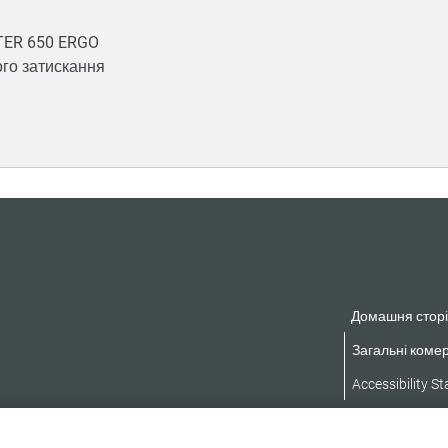
STER 650 ERGO
ого затискання
Домашня сторі
Загальні комер
Accessibility S