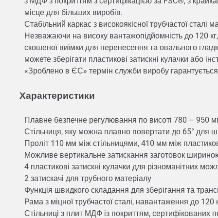
з МДФ з покриттям з сертифікацією за FSC®, з крайка
місце для більших виробів.
Стабільний каркас з високоякісної трубчастої сталі 
Незважаючи на високу вантажопідйомність до 120 кг
скошеної виїмки для перенесення та овального гладк
можете зберігати пластикові затискні кулачки або ін
«Зроблено в ЄС» термін служби виробу гарантується
Характеристики
Плавне безпечне регулювання по висоті 780 – 950 мм
Стільниця, яку можна плавно повертати до 65° для 
Проліт 110 мм між стільницями, 410 мм між пластик
Можливе вертикальне затискання заготовок шириною
4 пластикові затискні кулачки для різноманітних мо
2 затискачі для трубного матеріалу
Функція швидкого складання для зберігання та тран
Рама з міцної трубчастої сталі, навантаження до 120
Стільниці з плит МДФ із покриттям, сертифікованих 