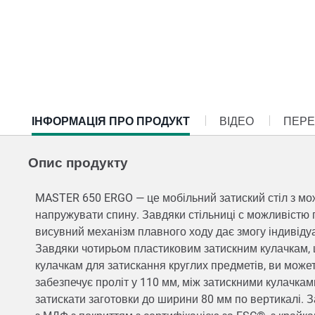
CURRENT
ІНФОРМАЦІЯ ПРО ПРОДУКТ
ВІДЕО
ПЕРЕ
TAB:
Опис продукту
MASTER 650 ERGO — це мобільний затиский стіл з мож
напружувати спину. Завдяки стільниці с можливістю 
висувний механізм плавного ходу дає змогу індивідуа
Завдяки чотирьом пластиковим затискним кулачкам, 
кулачкам для затискання круглих предметів, ви мож
забезпечує проліт у 110 мм, між затискними кулачк
затискати заготовки до ширини 80 мм по вертикалі. 