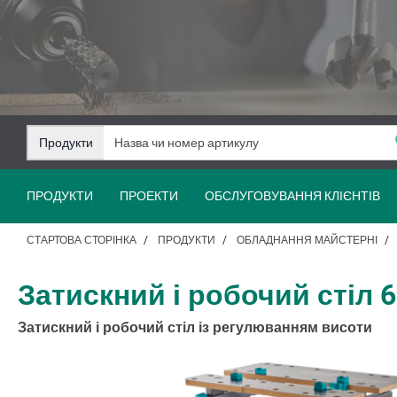
Перейти
Перейти
до
до
змісту
навігації
Продукти
ПРОДУКТИ
ПРОЕКТИ
ОБСЛУГОВУВАННЯ КЛІЄНТІВ
СТАРТОВА СТОРІНКА
ПРОДУКТИ
ОБЛАДНАННЯ МАЙСТЕРНІ
Затискний і робочий стіл 
Затискний і робочий стіл із регулюванням висоти