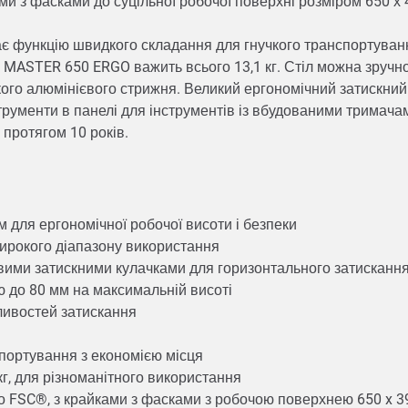
ми з фасками до суцільної робочої поверхні розміром 650 х 
має функцію швидкого складання для гнучкого транспортуванн
, MASTER 650 ERGO важить всього 13,1 кг. Стіл можна зруч
ого алюмінієвого стрижня. Великий ергономічний затискний
струменти в панелі для інструментів із вбудованими тримачам
 протягом 10 років.
 для ергономічної робочої висоти і безпеки
широкого діапазону використання
овими затискними кулачками для горизонтального затисканн
 до 80 мм на максимальній висоті
жливостей затискання
спортування з економією місця
 кг, для різноманітного використання
по FSC®, з крайками з фасками з робочою поверхнею 650 x 3