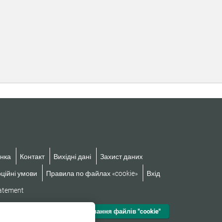
нка
Контакт
Вихідні дані
Захист даних
ційні умови
Правила по файлах «cookie»
Вхід
tatement
Налаштування файлів "cookie"