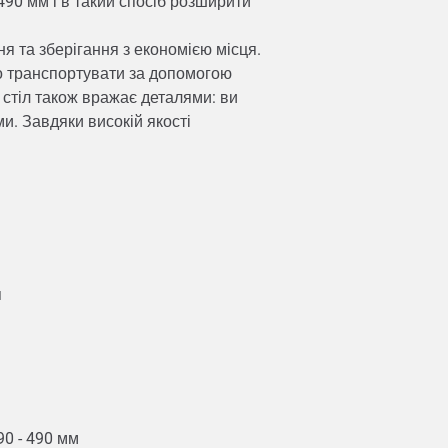
490 мм і в такий спосіб розширити
я та зберігання з економією місця.
но транспортувати за допомогою
 стіл також вражає деталями: ви
и. Завдяки високій якості
я
90 - 490 мм