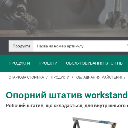
Перейти
Перейти
до
до
змісту
навігації
Продукти
ПРОДУКТИ
ПРОЕКТИ
ОБСЛУГОВУВАННЯ КЛІЄНТІВ
СТАРТОВА СТОРІНКА
ПРОДУКТИ
ОБЛАДНАННЯ МАЙСТЕРНІ
Опорний штатив workstand
Робочий штатив, що складається, для внутрішнього