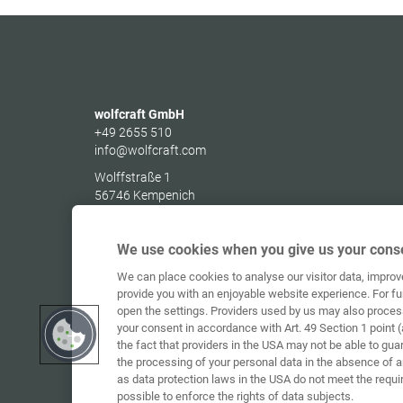
wolfcraft GmbH
+49 2655 510
info@wolfcraft.com
Wolffstraße 1
56746
Kempenich
Germany
We use cookies when you give us your conse
We can place cookies to analyse our visitor data, impro
provide you with an enjoyable website experience. For fu
open the settings. Providers used by us may also proces
your consent in accordance with Art. 49 Section 1 point (
the fact that providers in the USA may not be able to gua
the processing of your personal data in the absence of 
as data protection laws in the USA do not meet the requi
possible to enforce the rights of data subjects.