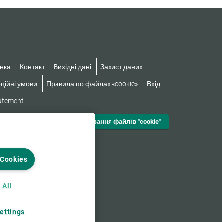
нка
Контакт
Вихідні дані
Захист даних
ційні умови
Правила по файлах «cookie»
Вхід
tatement
Налаштування файлів "cookie"
 Cookies
 All
ettings