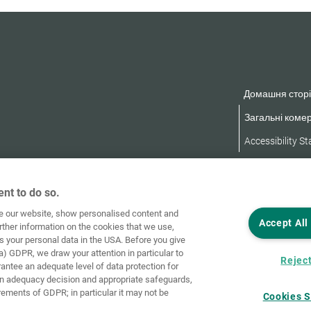
Домашня сторі
Загальні комер
Accessibility S
nt to do so.
ve our website, show personalised content and
Accept All
rther information on the cookies that we use,
s your personal data in the USA. Before you give
a) GDPR, we draw your attention in particular to
Reject
rantee an adequate level of data protection for
an adequacy decision and appropriate safeguards,
rements of GDPR; in particular it may not be
Cookies S