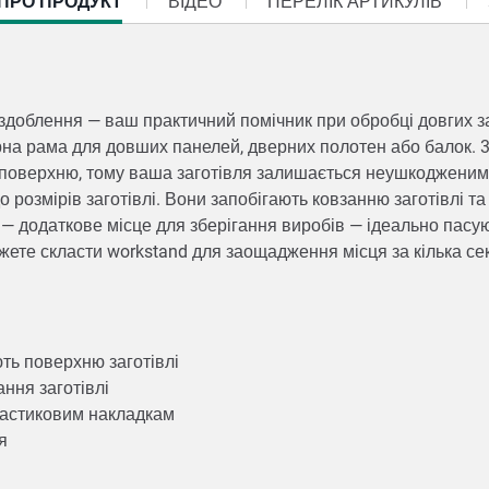
ПРО ПРОДУКТ
ВІДЕО
ПЕРЕЛІК АРТИКУЛІВ
здоблення — ваш практичний помічник при обробці довгих за
рна рама для довших панелей, дверних полотен або балок. 3
 поверхню, тому ваша заготівля залишається неушкодженим 
о розмірів заготівлі. Вони запобігають ковзанню заготівлі 
у — додаткове місце для зберігання виробів — ідеально пасу
ожете скласти workstand для заощадження місця за кілька с
ють поверхню заготівлі
ання заготівлі
пластиковим накладкам
ця