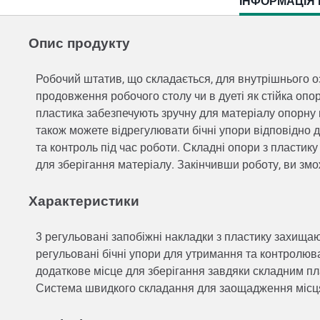
CURRENT
ІНФОРМАЦІЯ 
TAB:
Опис продукту
Робочий штатив, що складається, для внутрішнього о
продовження робочого столу чи в дуеті як стійка опо
пластика забезпечують зручну для матеріалу опорну
також можете відрегулювати бічні упори відповідно д
та контроль під час роботи. Складні опори з пластик
для зберігання матеріалу. Закінчивши роботу, ви зм
Характеристики
3 регульовані запобіжні накладки з пластику захища
регульовані бічні упори для утримання та контролюв
додаткове місце для зберігання завдяки складним 
Система швидкого складання для заощадження міс