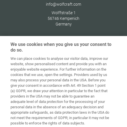
info@wolfcraft.com
Wolffstraße 1
56746
Kempenich
Germany
We use cookies when you give us your consent to
do so.
Домашня
сторінка
Контакт
Вихідні дані
Захист даних
We can place cookies to analyse our visitor data, improve our
website, show personalised content and provide you with an
Загальні
Правила по
enjoyable website experience. For further information on the
комерційні
файлах
cookies that we use, open the settings. Providers used by us
умови
«cookie»
Вхід
may also process your personal data in the USA. Before you
give your consent in accordance with Art. 49 Section 1 point
Accessibility
(a) GDPR, we draw your attention in particular to the fact that
Statement
providers in the USA may not be able to guarantee an
adequate level of data protection for the processing of your
Налаштування файлів "cookie"
personal data in the absence of an adequacy decision and
appropriate safeguards, as data protection laws in the USA do
not meet the requirements of GDPR; in particular it may not be
possible to enforce the rights of data subjects.