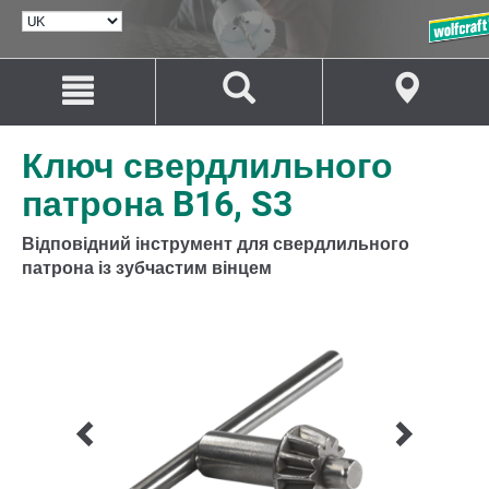
ВИБРАТИ
МОВУ
Перейти
Перейти
до
до
змісту
навігації
Ключ свердлильного
патрона B16, S3
Відповідний інструмент для свердлильного
патрона із зубчастим вінцем