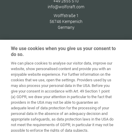
+49 2655 510
info@wolfcraft.com
Wolffstraße 1
56746
Kempenich
Germany
We use cookies when you give us your consent to
do so.
Домашня
сторінка
Контакт
Вихідні дані
Захист даних
We can place cookies to analyse our visitor data, improve our
website, show personalised content and provide you with an
Загальні
Правила по
enjoyable website experience. For further information on the
комерційні
файлах
cookies that we use, open the settings. Providers used by us
умови
«cookie»
Вхід
may also process your personal data in the USA. Before you
give your consent in accordance with Art. 49 Section 1 point
Accessibility
(a) GDPR, we draw your attention in particular to the fact that
Statement
providers in the USA may not be able to guarantee an
adequate level of data protection for the processing of your
Налаштування файлів "cookie"
personal data in the absence of an adequacy decision and
appropriate safeguards, as data protection laws in the USA do
not meet the requirements of GDPR; in particular it may not be
possible to enforce the rights of data subjects.