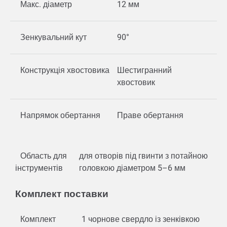
Макс. діаметр
12 мм
Зенкувальний кут
90°
Конструкція хвостовика
Шестигранний
хвостовик
Напрямок обертання
Праве обертання
Область для
для отворів під гвинти з потайною
інструментів
головкою діаметром 5–6 мм
Комплект поставки
Комплект
1 чорнове свердло із зенківкою