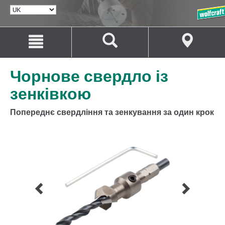
ВИБРАТИ
МОВУ
Перейти
Перейти
до
до
змісту
навігації
Чорнове свердло із
зенківкою
Попереднє свердління та зенкування за один крок