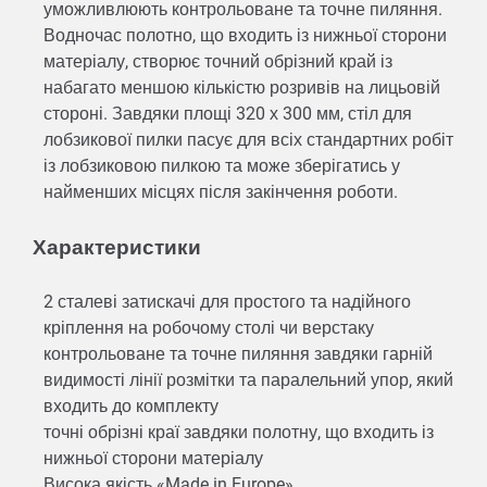
уможливлюють контрольоване та точне пиляння.
Водночас полотно, що входить із нижньої сторони
матеріалу, створює точний обрізний край із
набагато меншою кількістю розривів на лицьовій
стороні. Завдяки площі 320 х 300 мм, стіл для
лобзикової пилки пасує для всіх стандартних робіт
із лобзиковою пилкою та може зберігатись у
найменших місцях після закінчення роботи.
Характеристики
2 сталеві затискачі для простого та надійного
кріплення на робочому столі чи верстаку
контрольоване та точне пиляння завдяки гарній
видимості лінії розмітки та паралельний упор, який
входить до комплекту
точні обрізні краї завдяки полотну, що входить із
нижньої сторони матеріалу
Висока якість «Made in Europe»