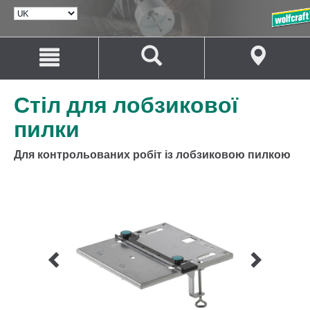
ВИБРАТИ
МОВУ
Перейти
Перейти
до
до
змісту
навігації
Стіл для лобзикової
пилки
Для контрольованих робіт із лобзиковою пилкою