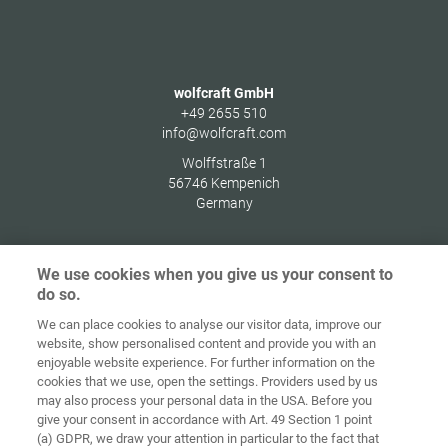
wolfcraft GmbH
+49 2655 510
info@wolfcraft.com
Wolffstraße 1
56746
Kempenich
Germany
We use cookies when you give us your consent to
do so.
Домашня
сторінка
Контакт
Вихідні дані
Захист даних
We can place cookies to analyse our visitor data, improve our
website, show personalised content and provide you with an
Загальні
Правила по
enjoyable website experience. For further information on the
комерційні
файлах
cookies that we use, open the settings. Providers used by us
умови
«cookie»
Вхід
may also process your personal data in the USA. Before you
give your consent in accordance with Art. 49 Section 1 point
Accessibility
(a) GDPR, we draw your attention in particular to the fact that
Statement