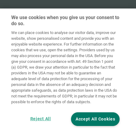
We use cookies when you give us your consent to
do so.
Домашня
сторінка
Контакт
Вихідні дані
Захист даних
We can place cookies to analyse our visitor data, improve our
website, show personalised content and provide you with an
Загальні
Правила по
enjoyable website experience. For further information on the
комерційні
файлах
cookies that we use, open the settings. Providers used by us
умови
«cookie»
Вхід
may also process your personal data in the USA. Before you
give your consent in accordance with Art. 49 Section 1 point
Accessibility
(a) GDPR, we draw your attention in particular to the fact that
Statement
providers in the USA may not be able to guarantee an
adequate level of data protection for the processing of your
Налаштування файлів "cookie"
personal data in the absence of an adequacy decision and
appropriate safeguards, as data protection laws in the USA do
not meet the requirements of GDPR; in particular it may not be
possible to enforce the rights of data subjects.
Reject All
Accept All Cookies