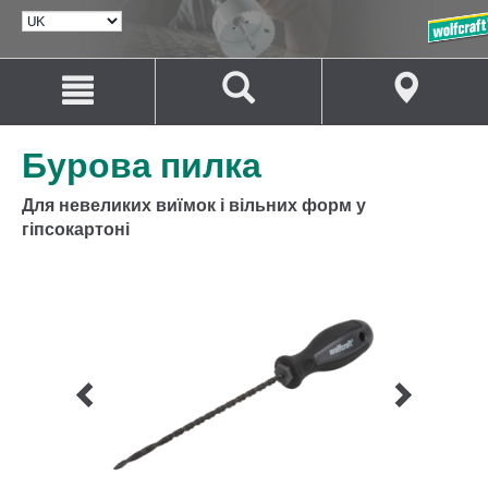
ВИБРАТИ
МОВУ
Перейти
Перейти
до
до
змісту
навігації
Бурова пилка
Для невеликих виїмок і вільних форм у
гіпсокартоні