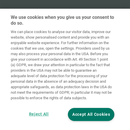
We use cookies when you give us your consent to
do so.
Домашня
сторінка
Контакт
Вихідні дані
Захист даних
We can place cookies to analyse our visitor data, improve our
website, show personalised content and provide you with an
Загальні
Правила по
enjoyable website experience. For further information on the
комерційні
файлах
cookies that we use, open the settings. Providers used by us
умови
«cookie»
Вхід
may also process your personal data in the USA. Before you
give your consent in accordance with Art. 49 Section 1 point
Accessibility
(a) GDPR, we draw your attention in particular to the fact that
Statement
providers in the USA may not be able to guarantee an
adequate level of data protection for the processing of your
Налаштування файлів "cookie"
personal data in the absence of an adequacy decision and
appropriate safeguards, as data protection laws in the USA do
not meet the requirements of GDPR; in particular it may not be
possible to enforce the rights of data subjects.
Reject All
Accept All Cookies