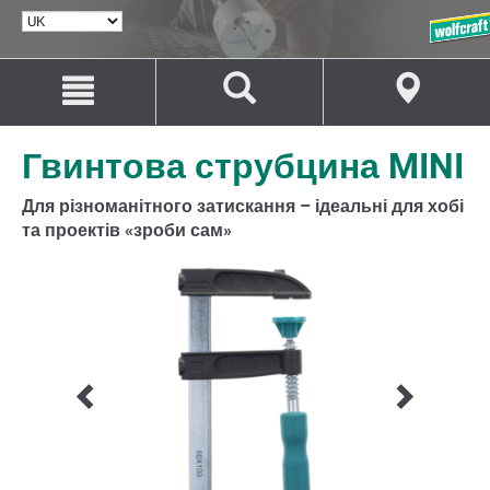
ВИБРАТИ
МОВУ
Перейти
Перейти
до
до
змісту
навігації
Гвинтова струбцина MINI
Для різноманітного затискання – ідеальні для хобі
та проектів «зроби сам»