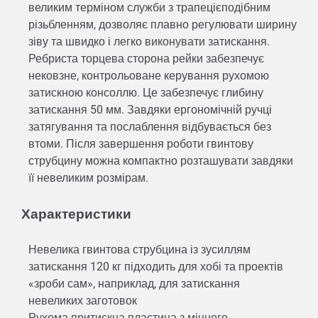
великим терміном служби з трапецієподібним
різьбленням, дозволяє плавно регулювати ширину
зіву та швидко і легко виконувати затискання.
Ребриста торцева сторона рейки забезпечує
нековзне, контрольоване керування рухомою
затискною консоллю. Це забезпечує глибину
затискання 50 мм. Завдяки ергономічній ручці
затягування та послаблення відбувається без
втоми. Після завершення роботи гвинтову
струбцину можна компактно розташувати завдяки
її невеликим розмірам.
Характеристики
Невелика гвинтова струбцина із зусиллям
затискання 120 кг підходить для хобі та проектів
«зроби сам», наприклад, для затискання
невеликих заготовок
Рухома притискна пластина з міцного