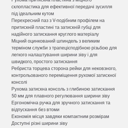
склопластика для ефективної передачі зусилля
під ідеальним кутом
Перехресний паз з V-подібним профілем на
притискній пластині та затискній губці для
надійного затискання круглого матеріалу
Міцний оцинкований шпиндель з великим
терміном служби з трапецієподібною різьбою для
легкого налаштування ширини зіву і для
швидкого, простого затискання
Ребриста торцева сторона рейки для нековзного,
контрольованого переміщення рухомої затискної
консолі
Рухома затискна консоль з глибиною затискання
50 мм для плавного регулювання ширини зіву
Ергономічна ручка для зручного затискання та
відпускання без втоми
Економія місця завдяки компактним розмірам
Доступні різні ширини зіву