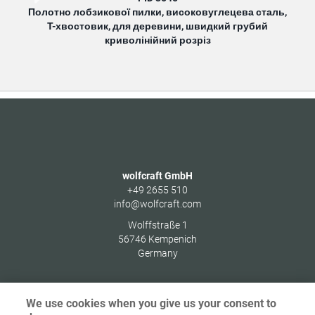
Полотно лобзикової пилки, високовуглецева сталь,
Полот
T-хвостовик, для деревини, швидкий грубий
T-х
криволінійний розріз
wolfcraft GmbH
+49 2655 510
info@wolfcraft.com
Wolffstraße 1
56746
Kempenich
Germany
We use cookies when you give us your consent to