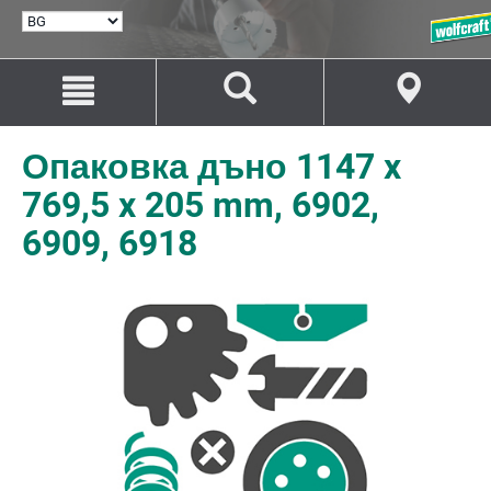
ИЗБИРАНЕ
НА
ЕЗИК
Преминаване
Преминаване
към
към
съдържанието
навигацията
Опаковка дъно 1147 x
769,5 x 205 mm, 6902,
6909, 6918