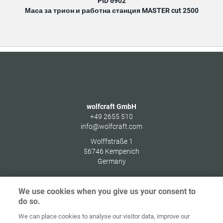
PID 6902
Маса за трион и работна станция MASTER cut 2500
wolfcraft GmbH
+49 2655 510
info@wolfcraft.com
Wolffstraße 1
56746
Kempenich
Germany
We use cookies when you give us your consent to
do so.
Начална
Защита на
We can place cookies to analyse our visitor data, improve our
страница
Контакт
Импресум
данните