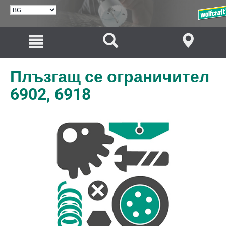
ИЗБИРАНЕ
НА
ЕЗИК
Преминаване
Преминаване
към
към
съдържанието
навигацията
Плъзгащ се ограничител
6902, 6918