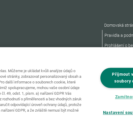
Domovská strá
Pravidla a pod
Prohlášení o be
as. Můžeme je ukládat kvůli analýze údajů o
Přijmout 
ové stránky, zobrazovat personalizovaný obsah a
soubory 
ro další informace o souborech cookie, které
nimiž spolupracujeme, mohou vaše osobní údaje
čl. 49, odst. 1, písm. a) nařízení GDPR Vás
Zamítno
 rozhodnutí o přiměřenosti a bez vhodných záruk
ručit odpovídající úroveň ochrany údajů, protože
 nařízení GDPR, a že zvláště nemusí být možné
Nastavení sou