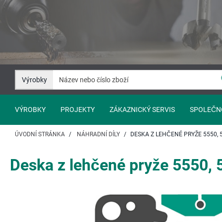
Přejít
Přejít
na
na
Obsah
Navigaci
Výrobky
VÝROBKY
PROJEKTY
ZÁKAZNICKÝ SERVIS
SPOLEČN
ÚVODNÍ STRÁNKA
NÁHRADNÍ DÍLY
DESKA Z LEHČENÉ PRYŽE 5550, 
Deska z lehčené pryže 5550, 