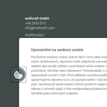
wolfcraft GmbH
+49 2655 510
info@wolfcraft.com
Wolffstraße 1
56746
Kempenich
Germany
Upozornění na soubory cookie
Používáme soubory cookie, pokud nám k tomu dáte souhl
svých návštěvnících, abychom mohli vylepšovat své web
nabízet vám skvělý zážitek z procházení naším webem. P
používáme, otevřete menu Nastavení. Poskytovatelé, s 
zpracovávat rovněž v USA. Před udělením souhlasu podle 
upozorňujeme zejména na to, že poskytovatelé v USA bez
popř. nemohou při zpracovávání Vašich osobních údajů za
zákony o ochraně údajů v USA neodpovídají požadavkům
vymáhat práva dotčených subjektů.