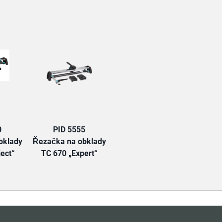
TAB:
0
PID 5555
bklady
Řezačka na obklady
ject“
TC 670 „Expert“