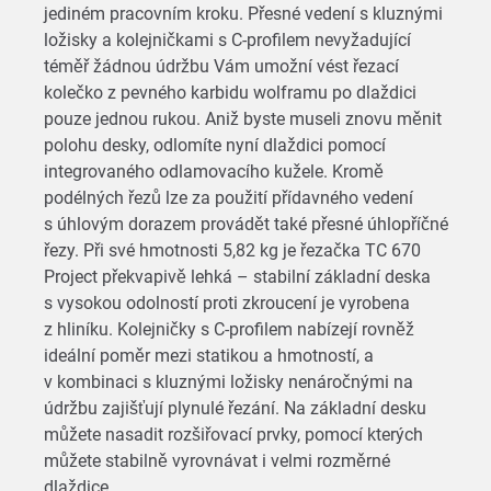
jediném pracovním kroku. Přesné vedení s kluznými
ložisky a kolejničkami s C-profilem nevyžadující
téměř žádnou údržbu Vám umožní vést řezací
kolečko z pevného karbidu wolframu po dlaždici
pouze jednou rukou. Aniž byste museli znovu měnit
polohu desky, odlomíte nyní dlaždici pomocí
integrovaného odlamovacího kužele. Kromě
podélných řezů lze za použití přídavného vedení
s úhlovým dorazem provádět také přesné úhlopříčné
řezy. Při své hmotnosti 5,82 kg je řezačka TC 670
Project překvapivě lehká – stabilní základní deska
s vysokou odolností proti zkroucení je vyrobena
z hliníku. Kolejničky s C-profilem nabízejí rovněž
ideální poměr mezi statikou a hmotností, a
v kombinaci s kluznými ložisky nenáročnými na
údržbu zajišťují plynulé řezání. Na základní desku
můžete nasadit rozšiřovací prvky, pomocí kterých
můžete stabilně vyrovnávat i velmi rozměrné
dlaždice.