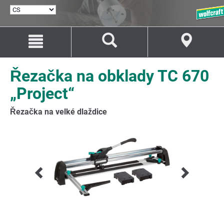
VYBRAT
JAZYK
Přejít
Přejít
na
na
Obsah
Navigaci
Řezačka na obklady TC 670
„Project“
Řezačka na velké dlaždice