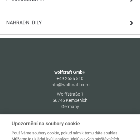
NÁHRADNÍ DÍLY
wolfcraft GmbH
+49 2655 510
info@wolfcraft.com
Wolffstraße 1
56746
Kempenich
Germany
Upozornění na soubory cookie
Používáme soubory cookie, pokud nám k tomu dáte souhlas.
Můžeme je ukládat kvůli analýze údajů o svých návštěvnících,
Ochrana