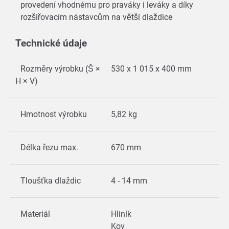
provedení vhodnému pro praváky i leváky a díky
rozšiřovacím nástavcům na větší dlaždice
Technické údaje
Rozměry výrobku (Š ×
530 x 1 015 x 400 mm
H × V)
Hmotnost výrobku
5,82 kg
Délka řezu max.
670 mm
Tloušťka dlaždic
4 - 14 mm
Materiál
Hliník
Kov