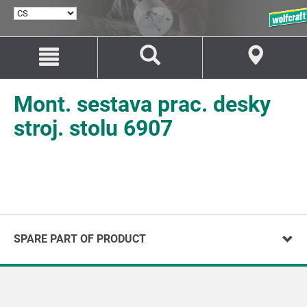
VYBRAT
JAZYK
Přejít
Přejít
na
na
Obsah
Navigaci
Mont. sestava prac. desky
stroj. stolu 6907
SPARE PART OF PRODUCT