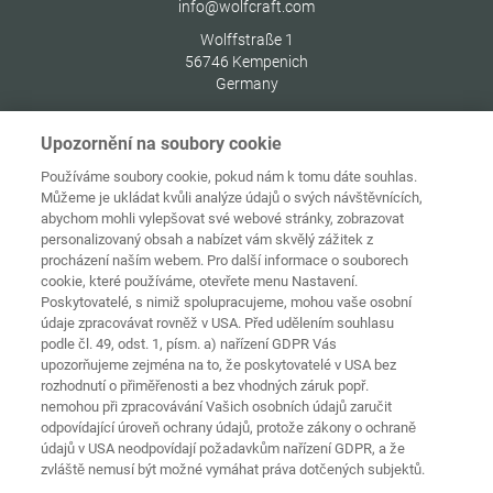
info@wolfcraft.com
Wolffstraße 1
56746
Kempenich
Germany
Upozornění na soubory cookie
Používáme soubory cookie, pokud nám k tomu dáte souhlas.
Můžeme je ukládat kvůli analýze údajů o svých návštěvnících,
Ochrana
Domovská
osobních
abychom mohli vylepšovat své webové stránky, zobrazovat
stránka
Kontakt
Tiráž
údajů
personalizovaný obsah a nabízet vám skvělý zážitek z
procházení naším webem. Pro další informace o souborech
Zásady
cookie, které používáme, otevřete menu Nastavení.
používání
Pravidla a
souborů
Poskytovatelé, s nimiž spolupracujeme, mohou vaše osobní
podmínky
cookie
Přihlásit
údaje zpracovávat rovněž v USA. Před udělením souhlasu
podle čl. 49, odst. 1, písm. a) nařízení GDPR Vás
Prohlášení o
upozorňujeme zejména na to, že poskytovatelé v USA bez
bezbariérovosti
rozhodnutí o přiměřenosti a bez vhodných záruk popř.
nemohou při zpracovávání Vašich osobních údajů zaručit
Nastavení souborů cookies
odpovídající úroveň ochrany údajů, protože zákony o ochraně
údajů v USA neodpovídají požadavkům nařízení GDPR, a že
zvláště nemusí být možné vymáhat práva dotčených subjektů.