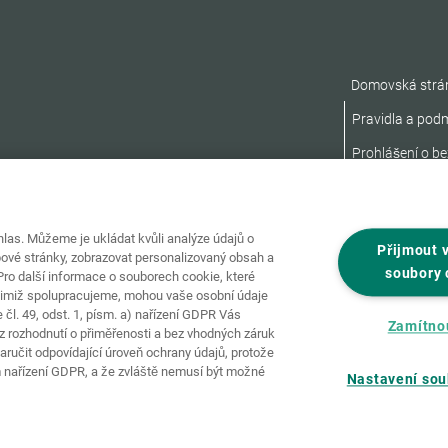
Domovská strá
Pravidla a pod
Prohlášení o be
as. Můžeme je ukládat kvůli analýze údajů o
Přijmout 
ové stránky, zobrazovat personalizovaný obsah a
soubory 
ro další informace o souborech cookie, které
nimiž spolupracujeme, mohou vaše osobní údaje
čl. 49, odst. 1, písm. a) nařízení GDPR Vás
Zamítno
 rozhodnutí o přiměřenosti a bez vhodných záruk
ručit odpovídající úroveň ochrany údajů, protože
 nařízení GDPR, a že zvláště nemusí být možné
Nastavení sou