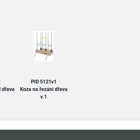
TAB:
1
PID 5121v1
í dřeva
Koza na řezání dřeva
v.1