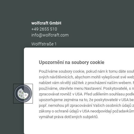
wolfcraft GmbH
+49 2655 510
info@wolfcraft.com
Wolffstraße 1
56746
Kempenich
Germany
Upozornění na soubory cookie
Používáme soubory cookie, pokud nám k tomu dáte souhl
svých návštěvnících, abychom mohli vylepšovat své web
nabízet vám skvělý zážitek z procházení naším webem. P
používáme, otevřete menu Nastavení. Poskytovatelé, s 
zpracovávat rovněž v USA. Před udělením souhlasu podle 
upozorňujeme zejména na to, že poskytovatelé v USA bez
popř. nemohou při zpracovávání Vašich osobních údajů za
zákony o ochraně údajů v USA neodpovídají požadavkům
vymáhat práva dotčených subjektů.