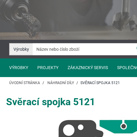
Přejít
Přejít
na
na
Obsah
Navigaci
Výrobky
VÝROBKY
PROJEKTY
ZÁKAZNICKÝ SERVIS
SPOLEČN
ÚVODNÍ STRÁNKA
NÁHRADNÍ DÍLY
SVĚRACÍ SPOJKA 5121
Svěrací spojka 5121