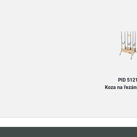
PID 512
Koza na řezán