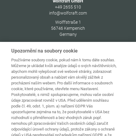
wolfcraft GmbH
+49 2655 510
info@wolfcraft.com
Wolffstraße 1
56746
Kempenich
Germany
Upozornění na soubory cookie
Používáme soubory cookie, pokud nám k tomu dáte souhlas.
Můžeme je ukládat kvůli analýze údajů o svých návštěvnících,
Ochrana
Domovská
osobních
abychom mohli vylepšovat své webové stránky, zobrazovat
stránka
Kontakt
Tiráž
údajů
personalizovaný obsah a nabízet vám skvělý zážitek z
procházení naším webem. Pro další informace o souborech
Zásady
cookie, které používáme, otevřete menu Nastavení.
používání
Pravidla a
souborů
Poskytovatelé, s nimiž spolupracujeme, mohou vaše osobní
podmínky
cookie
Přihlásit
údaje zpracovávat rovněž v USA. Před udělením souhlasu
podle čl. 49, odst. 1, písm. a) nařízení GDPR Vás
Prohlášení o
upozorňujeme zejména na to, že poskytovatelé v USA bez
bezbariérovosti
rozhodnutí o přiměřenosti a bez vhodných záruk popř.
nemohou při zpracovávání Vašich osobních údajů zaručit
Nastavení souborů cookies
odpovídající úroveň ochrany údajů, protože zákony o ochraně
údajů v USA neodpovídají požadavkům nařízení GDPR, a že