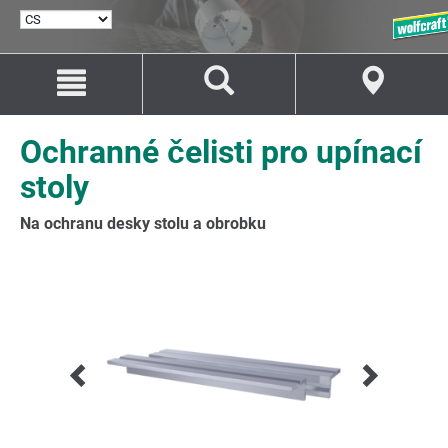
VYBRAT
JAZYK
Přejít
Přejít
na
na
Obsah
Navigaci
Ochranné čelisti pro upínací
stoly
Na ochranu desky stolu a obrobku