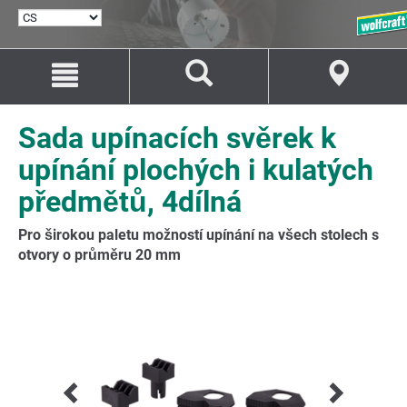
VYBRAT
JAZYK
Přejít
Přejít
na
na
Obsah
Navigaci
Sada upínacích svěrek k
upínání plochých i kulatých
předmětů, 4dílná
Pro širokou paletu možností upínání na všech stolech s
otvory o průměru 20 mm