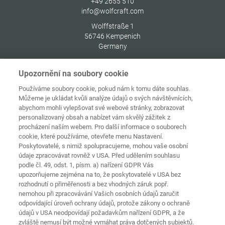
+49 2655 510
info@wolfcraft.com
Wolffstraße 1
56746
Kempenich
Germany
Upozornění na soubory cookie
Používáme soubory cookie, pokud nám k tomu dáte souhlas.
Můžeme je ukládat kvůli analýze údajů o svých návštěvnících,
Ochrana
Domovská
osobních
abychom mohli vylepšovat své webové stránky, zobrazovat
stránka
Kontakt
Tiráž
údajů
personalizovaný obsah a nabízet vám skvělý zážitek z
procházení naším webem. Pro další informace o souborech
Zásady
cookie, které používáme, otevřete menu Nastavení.
používání
Pravidla a
souborů
Poskytovatelé, s nimiž spolupracujeme, mohou vaše osobní
podmínky
cookie
Přihlásit
údaje zpracovávat rovněž v USA. Před udělením souhlasu
podle čl. 49, odst. 1, písm. a) nařízení GDPR Vás
Prohlášení o
upozorňujeme zejména na to, že poskytovatelé v USA bez
bezbariérovosti
rozhodnutí o přiměřenosti a bez vhodných záruk popř.
nemohou při zpracovávání Vašich osobních údajů zaručit
Nastavení souborů cookies
odpovídající úroveň ochrany údajů, protože zákony o ochraně
údajů v USA neodpovídají požadavkům nařízení GDPR, a že
zvláště nemusí být možné vymáhat práva dotčených subjektů.