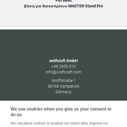
PID 6860
βάση για δισκοπρίονο MASTER Stand Pro
wolfcraft GmbH
+49 2655 510
info@wolfcraft.com
Wolffstraße 1
56746
Kempenich
Germany
We use cookies when you give us your consent to
do so.
Στοιχεία
Προστασία
We can place cookies to analyse our visitor data, improve our
Αρχική
Επικοινωνία
έκδοσης
δεδομένων