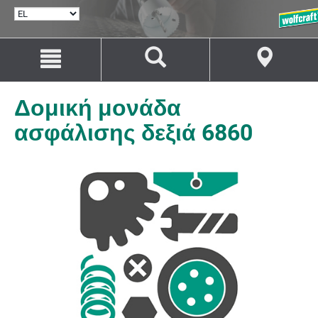
ΕΠΙΛΟΓΉ
ΓΛΏΣΣΑΣ
Μετάβαση
Μετάβαση
στο
στην
περιεχόμενο
πλοήγηση
Δομική μονάδα
ασφάλισης δεξιά 6860