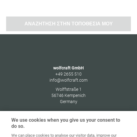
ΑΝΑΖΉΤΗΣΗ ΣΤΗΝ ΤΟΠΟΘΕΣΊΑ ΜΟΥ
wolfcraft GmbH
+49 2655 510
info@wolfcraft.com
Wolffstraße 1
56746
Kempenich
Germany
We use cookies when you give us your consent to
do so.
Στοιχεία
Προστασία
We can place cookies to analyse our visitor data, improve our
Αρχική
Επικοινωνία
έκδοσης
δεδομένων