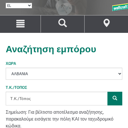
ΕΠΙΛΟΓΉ
ΓΛΏΣΣΑΣ
Μετάβαση
Μετάβαση
στο
στην
περιεχόμενο
πλοήγηση
Αναζήτηση εμπόρου
ΧΏΡΑ
Τ.Κ./ΤΌΠΟΣ
Σημείωση: Για βέλτιστο αποτέλεσμα αναζήτησης,
παρακαλούμε εισάγετε την πόλη ΚΑΙ τον ταχυδρομικό
κώδικα.