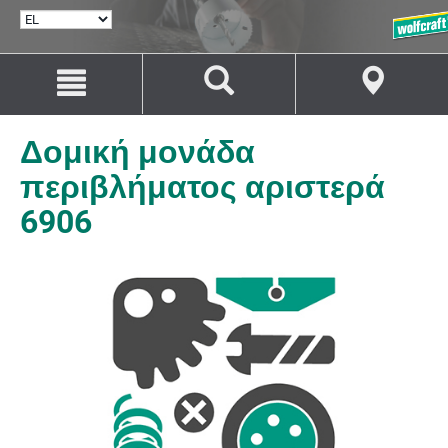
ΕΠΙΛΟΓΉ
ΓΛΏΣΣΑΣ
Μετάβαση
Μετάβαση
στο
στην
περιεχόμενο
πλοήγηση
Δομική μονάδα
περιβλήματος αριστερά
6906